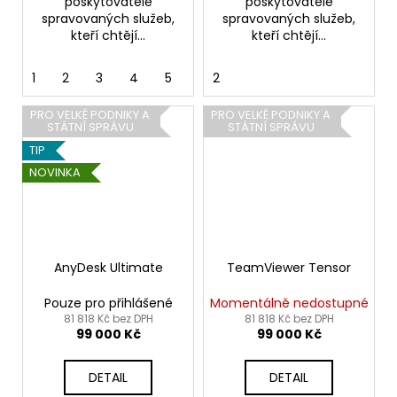
poskytovatele
poskytovatele
spravovaných služeb,
spravovaných služeb,
kteří chtějí...
kteří chtějí...
1
2
3
4
5
6
2
7
8
9
10
11
PRO VELKÉ PODNIKY A
PRO VELKÉ PODNIKY A
STÁTNÍ SPRÁVU
STÁTNÍ SPRÁVU
TIP
NOVINKA
AnyDesk Ultimate
TeamViewer Tensor
Pouze pro přihlášené
Momentálně nedostupné
81 818 Kč bez DPH
81 818 Kč bez DPH
99 000 Kč
99 000 Kč
DETAIL
DETAIL