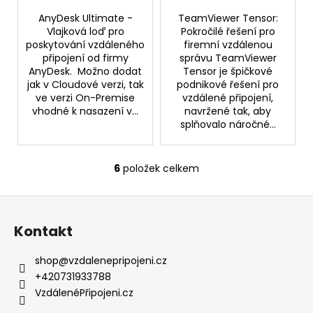
AnyDesk Ultimate -
TeamViewer Tensor:
Vlajková loď pro
Pokročilé řešení pro
poskytování vzdáleného
firemní vzdálenou
připojení od firmy
správu TeamViewer
AnyDesk. Možno dodat
Tensor je špičkové
jak v Cloudové verzi, tak
podnikové řešení pro
ve verzi On-Premise
vzdálené připojení,
vhodné k nasazení v...
navržené tak, aby
splňovalo náročné...
6
položek celkem
O
v
Z
l
á
á
Kontakt
d
p
a
a
shop
@
vzdalenepripojeni.cz
c
t
+420731933788
í
í
VzdálenéPřipojeni.cz
p