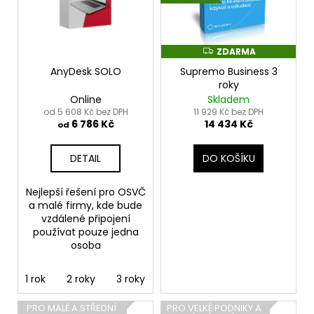
i
č
u
u
s
k
j
p
e
t
r
ZDARMA
Z
m
D
ů
o
AnyDesk SOLO
Supremo Business 3
A
e
R
roky
d
M
Online
Skladem
A
u
od 5 608 Kč bez DPH
11 929 Kč bez DPH
REALVNC
6 786 Kč
14 434 Kč
k
od
CONNECT
BUSINESS
t
PREMIUM,
DETAIL
DO KOŠÍKU
ů
150
ZAŘÍZENÍ,
NEOMEZENÝ
Nejlepší řešení pro OSVČ
POČET
a malé firmy, kde bude
UŽIVATELŮ,
vzdálené připojení
1
používat pouze jedna
ROK
osoba
10
581
1 rok
2 roky
3 roky
Kč
PRO MALÉ A STŘEDNÍ
PRO VELKÉ PODNIKY A