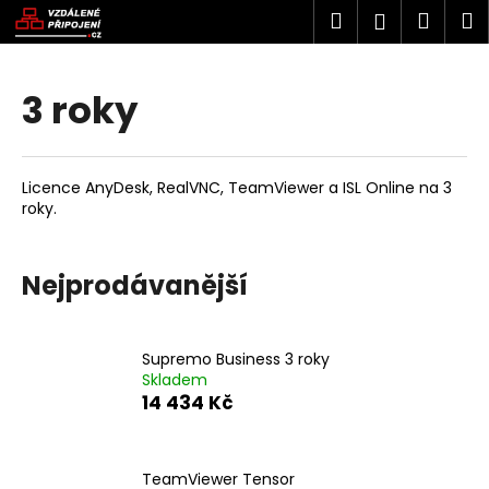
K
Přejít
Hledat
Náku
M
Přihlášen
na
o
obsah
Zpět
Zpět
košík
š
í
3 roky
C
k
o
p
Licence AnyDesk, RealVNC, TeamViewer a ISL Online na 3
o
roky.
t
ř
Nejprodávanější
e
b
u
Supremo Business 3 roky
j
Skladem
e
14 434 Kč
t
e
TeamViewer Tensor
n