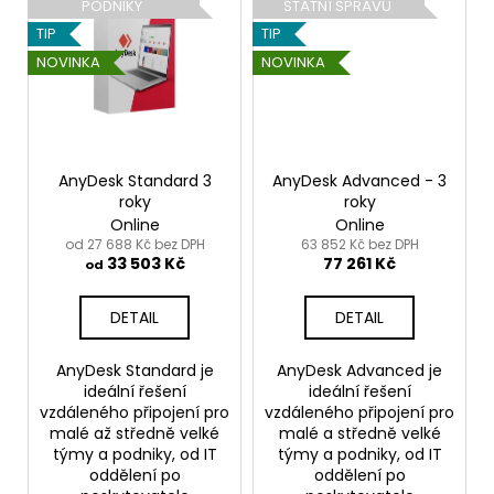
PODNIKY
STÁTNÍ SPRÁVU
TIP
TIP
NOVINKA
NOVINKA
AnyDesk Standard 3
AnyDesk Advanced - 3
roky
roky
Online
Online
od 27 688 Kč bez DPH
63 852 Kč bez DPH
33 503 Kč
77 261 Kč
od
DETAIL
DETAIL
AnyDesk Standard je
AnyDesk Advanced je
ideální řešení
ideální řešení
vzdáleného připojení pro
vzdáleného připojení pro
malé až středně velké
malé a středně velké
týmy a podniky, od IT
týmy a podniky, od IT
oddělení po
oddělení po