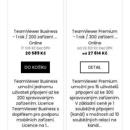
TeamViewer Business
TeamViewer Premium
- 1 rok / 200 zařízení / 1
- 1 rok / 300 zařízení /
uživatel + podpora
15 uživatelů
Online
Online
mobilních zařízení
17 016 Kč bez DPH
od 22 821 Kč bez DPH
20 589 Kč
27 614 Kč
od
DO KOŠÍKU
DETAIL
TeamViewer Business
TeamViewer Premium
umožní jednomu
umožní pro 15 uživatelů
uživateli připojení až ke
připojení až ke 300
200 spravovaným
spravovaným zařízením.
zařízením. Licence
V základní ceně je 1
TeamViewer Business s
souběžné připojení
doplňkem pro podporu
(kanál) s možnosti až 10
mobilních zařízení.
souběžných relací na
Licence na 1...
kanál...