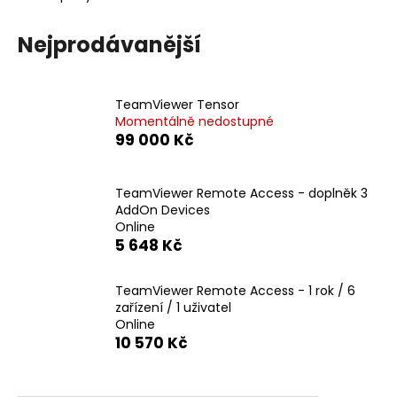
a
Nejprodávanější
j
í
t
TeamViewer Tensor
?
Momentálně nedostupné
99 000 Kč
TeamViewer Remote Access - doplněk 3
HLEDAT
AddOn Devices
Online
5 648 Kč
D
TeamViewer Remote Access - 1 rok / 6
o
zařízení / 1 uživatel
p
Online
o
10 570 Kč
r
u
Ř