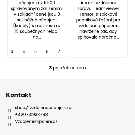
připojení až k 500
firemní vzdálenou
spravovaným zařízením.
správu TeamViewer
V základní ceně jsou 3
Tensor je špičkové
souběžná připojení
podnikové řešení pro
(kanály) s možnosti až
vzdálené připojení,
15 souběžných relací
navržené tak, aby
na...
splňovalo náročné...
3
4
5
6
7
8
9
10
11
12
13
8
položek celkem
O
v
Z
l
á
á
Kontakt
d
p
a
a
shop
@
vzdalenepripojeni.cz
c
t
+420731933788
í
í
VzdálenéPřipojeni.cz
p
r