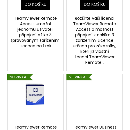
DO KOŠÍKU
DO KOŠÍKU
ů
TeamViewer Remote
Rozšiřte Vaší licenci
Access umožní
TeamViewer Remote
jednomu uživateli
Access o možnost
připojení až ke 3
připojení k dalším 3
spravovaným zařízením.
zařízením. Licence
Licence na 1 rok
určena pro zákazníky,
kteří již vlastní
licenci TeamViewer
Remote...
NOVINKA
NOVINKA
TeamViewer Remote
TeamViewer Business