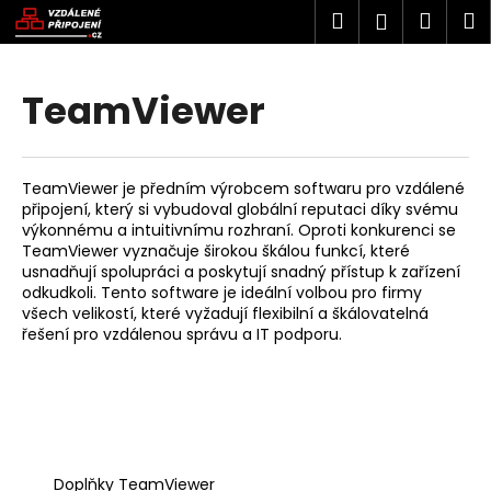
K
Přejít
Hledat
Náku
M
Přihlášen
na
o
obsah
Zpět
Zpět
košík
š
í
TeamViewer
C
k
o
p
TeamViewer je předním výrobcem softwaru pro vzdálené
o
připojení, který si vybudoval globální reputaci díky svému
t
výkonnému a intuitivnímu rozhraní. Oproti konkurenci se
TeamViewer vyznačuje širokou škálou funkcí, které
ř
usnadňují spolupráci a poskytují snadný přístup k zařízení
e
odkudkoli. Tento software je ideální volbou pro firmy
b
všech velikostí, které vyžadují flexibilní a škálovatelná
řešení pro vzdálenou správu a IT podporu.
u
j
e
t
e
n
Doplňky TeamViewer