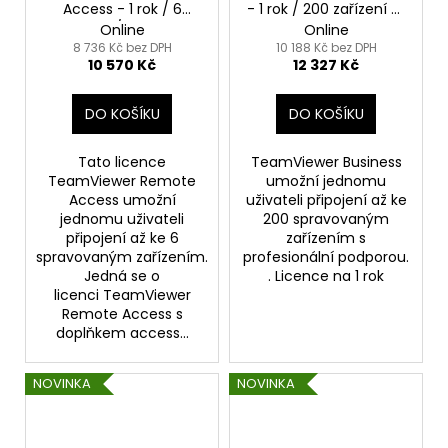
Access - 1 rok / 6
- 1 rok / 200 zařízení / 1
zařízení / 1 uživatel
uživatel
Online
Online
8 736 Kč bez DPH
10 188 Kč bez DPH
10 570 Kč
12 327 Kč
DO KOŠÍKU
DO KOŠÍKU
Tato licence
TeamViewer Business
TeamViewer Remote
umožní jednomu
Access umožní
uživateli připojení až ke
jednomu uživateli
200 spravovaným
připojení až ke 6
zařízením s
spravovaným zařízením.
profesionální podporou.
Jedná se o
. Licence na 1 rok
licenci TeamViewer
Remote Access s
doplňkem access...
NOVINKA
NOVINKA