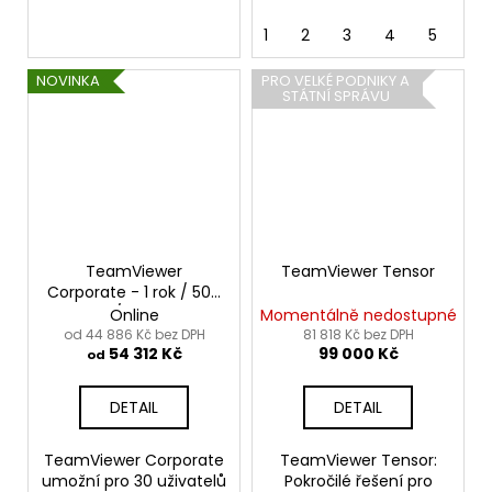
1
2
3
4
5
NOVINKA
PRO VELKÉ PODNIKY A
STÁTNÍ SPRÁVU
TeamViewer
TeamViewer Tensor
Corporate - 1 rok / 500
zařízení / 30 uživatelů
Online
Momentálně nedostupné
3 souběžná připojení
od 44 886 Kč bez DPH
81 818 Kč bez DPH
54 312 Kč
99 000 Kč
od
DETAIL
DETAIL
TeamViewer Corporate
TeamViewer Tensor:
umožní pro 30 uživatelů
Pokročilé řešení pro