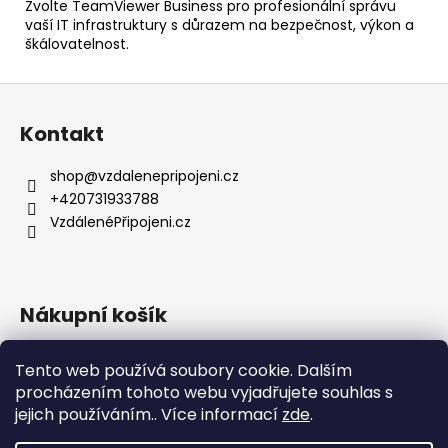
Zvolte TeamViewer Business pro profesionální správu
vaší IT infrastruktury s důrazem na bezpečnost, výkon a
škálovatelnost.
Z
á
Kontakt
p
a
shop
@
vzdalenepripojeni.cz
t
+420731933788
í
VzdálenéPřipojeni.cz
Nákupní košík
Tento web používá soubory cookie. Dalším
0
KS /
0 KČ
procházením tohoto webu vyjadřujete souhlas s
jejich používáním.. Více informací
zde
.