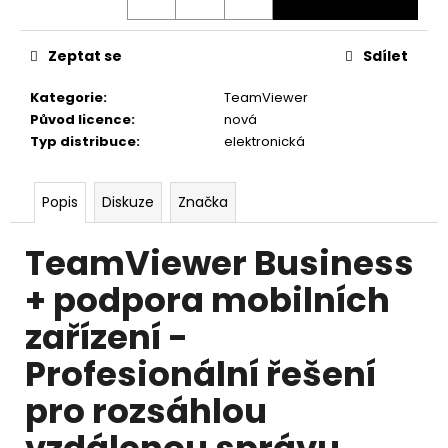
č
u
j
Zeptat se
Sdílet
e
m
Kategorie
:
TeamViewer
e
Původ licence
:
nová
Typ distribuce
:
elektronická
ANYDESK
SOLO
Popis
Diskuze
Značka
6
786
Kč
TeamViewer Business
+ podpora mobilních
zařízení -
Profesionální řešení
pro rozsáhlou