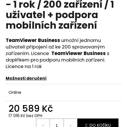
- 1 rok / 200 zařízení / 1
a
uživatel + podpora
j
í
mobilních zařízení
t
?
TeamViewer Business
umožní jednomu
uživateli připojení až ke 200 spravovaným
zařízením. Licence
TeamViewer Business
s
doplňkem pro podporu mobilních zařízení.
Licence na 1 rok
HLEDAT
Možnosti doručení
D
Online
o
p
20 589 Kč
o
r
17 016 Kč bez DPH
u
Měrná
DO KOŠÍKU
cena: