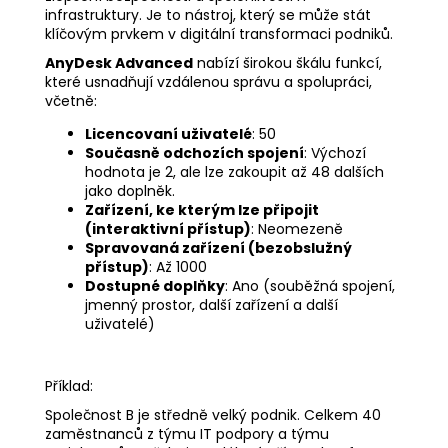
infrastruktury. Je to nástroj, který se může stát
klíčovým prvkem v digitální transformaci podniků.
AnyDesk Advanced
nabízí širokou škálu funkcí,
které usnadňují vzdálenou správu a spolupráci,
včetně:
Licencovaní uživatelé
: 50
Současně odchozích spojení
: Výchozí
hodnota je 2, ale lze zakoupit až 48 dalších
jako doplněk.
Zařízení, ke kterým lze připojit
(interaktivní přístup)
: Neomezeně
Spravovaná zařízení (bezobslužný
přístup)
: Až 1000
Dostupné doplňky
: Ano (souběžná spojení,
jmenný prostor, další zařízení a další
uživatelé)
Příklad:
Společnost B je středně velký podnik. Celkem 40
zaměstnanců z týmu IT podpory a týmu