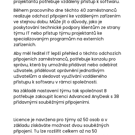
projektantů potřebuje vzdálený přístup k softwaru.
Během pracovního dne těchto 40 zaměstnanců
realizuje odchozí připojení ke vzdáleným zařízením
ve stejnou dobu. Může jít o důvody, jako je
poskytování technické podpory klientům ze strany
týmu IT nebo přístup týmu projektantů ke
specializovaným programům na externích
zařízeních.
Aby měl ředitel IT lepší přehled o těchto odchozích
připojeních zaměstnanců, potřebuje konzolu pro
správu, která by umožnila přidávat nebo odebírat
uživatele, přidělovat oprávnění jednotlivým
uživatelům a sledovat využívání vzdáleného
přístupu k softwaru v rámci společnosti.
Na základě nastavení týmu tak společnost B
potřebuje zakoupit licenci Advanced AnyDesk s 38
přídavnými souběžnými připojeními.
Licence je navržena pro týmy až 50 osob a v
základu získáváte možnost dvou souběžných
připojení. Tu lze rozšířit celkem až na 50