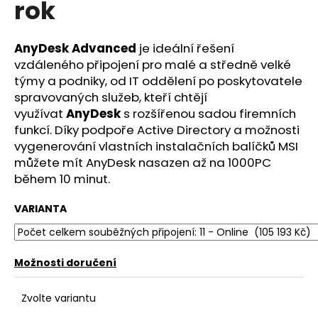
rok
a
j
AnyDesk Advanced
je ideální řešení
í
vzdáleného připojení pro malé a středně velké
t
týmy a podniky, od IT oddělení po poskytovatele
?
spravovaných služeb, kteří chtějí
využívat
AnyDesk
s rozšířenou sadou firemních
funkcí. Díky podpoře Active Directory a možnosti
vygenerování vlastních instalačních balíčků MSI
můžete mít AnyDesk nasazen až na 1000PC
HLEDAT
během 10 minut.
VARIANTA
D
o
p
Možnosti doručení
o
r
Zvolte variantu
u