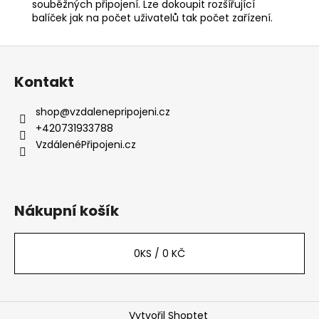
souběžných připojení. Lze dokoupit rozšířující
balíček jak na počet uživatelů tak počet zařízení.
Z
á
Kontakt
p
a
shop
@
vzdalenepripojeni.cz
t
+420731933788
í
VzdálenéPřipojeni.cz
Nákupní košík
0
KS /
0 KČ
Vytvořil Shoptet