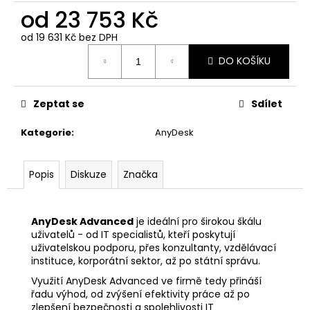
č
od
23 753 Kč
u
j
od
19 631 Kč
bez DPH
e
Měrná
m
DO KOŠÍKU
cena:
e
Zeptat se
Sdílet
ANYDESK
STANDARD
Kategorie
:
AnyDesk
2
ROKY
22
Popis
Diskuze
Značka
588
Kč
AnyDesk Advanced
je ideální pro širokou škálu
uživatelů - od IT specialistů, kteří poskytují
uživatelskou podporu, přes konzultanty, vzdělávací
instituce, korporátní sektor, až po státní správu.
Využití AnyDesk Advanced ve firmě tedy přináší
řadu výhod, od zvýšení efektivity práce až po
zlepšení bezpečnosti a spolehlivosti IT