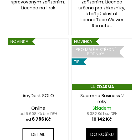
spravovaným zařízením.
zařízením. Licence
Licence na 1 rok
určena pro zákazníky,
kteří již vlastní
licenci TeamViewer
Remote...
NOVINKA
NOVINKA
PRO MALÉ A STŘEDNÍ
PODNIKY
TIP
ZDARMA
Z
D
AnyDesk SOLO
Supremo Business 2
A
R
roky
M
Online
Skladem
A
od 5 608 Kč bez DPH
8 382 Kč bez DPH
6 786 Kč
10 142 Kč
od
DETAIL
DO KOŠÍKU