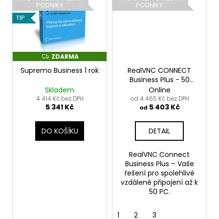
PODNIKY
PODNIKY
TIP
ZDARMA
Z
D
Supremo Business 1 rok
RealVNC CONNECT
A
R
Business Plus - 50
M
zařízení, neomezený
Skladem
Online
A
počet uživatelů, 1 rok
4 414 Kč bez DPH
od 4 465 Kč bez DPH
5 341 Kč
5 403 Kč
od
DO KOŠÍKU
DETAIL
RealVNC Connect
Business Plus – Vaše
řešení pro spolehlivé
vzdálené připojení až k
50 PC.
1
2
3