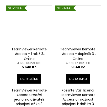
NOVINKA
NOVINKA
TeamViewer Remote
TeamViewer Remote
Access - 1 rok / 3
Access - doplněk 3
zařízení / 1 uživatel
AddOn Devices
Online
Online
4 668 Kč bez DPH
4 668 Kč bez DPH
5 648 Kč
5 648 Kč
DO KOŠÍKU
DO KOŠÍKU
TeamViewer Remote
Rozšiřte Vaší licenci
Access umožní
TeamViewer Remote
jednomu uživateli
Access o možnost
připojení až ke 3
připojení k dalším 3