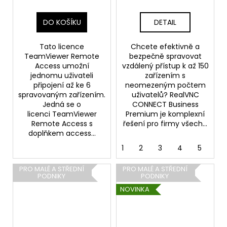
DO KOŠÍKU
DETAIL
Tato licence
Chcete efektivně a
TeamViewer Remote
bezpečně spravovat
Access umožní
vzdálený přístup k až 150
jednomu uživateli
zařízením s
připojení až ke 6
neomezeným počtem
spravovaným zařízením.
uživatelů? RealVNC
Jedná se o
CONNECT Business
licenci TeamViewer
Premium je komplexní
Remote Access s
řešení pro firmy všech...
doplňkem access...
1
2
3
4
5
PRO MALÉ A STŘEDNÍ
PRO MALÉ A STŘEDNÍ
PODNIKY
PODNIKY
NOVINKA