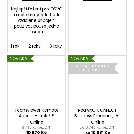
Nejlepší řešení pro OSVČ
a malé firmy, kde bude
vzdálené připojení
používat pouze jedna
osoba
1 rok
2 roky
3 roky
NOVINKA
NOVINKA
PRO MALÉ A STŘEDNÍ
PODNIKY
TeamViewer Remote
RealVNC CONNECT
Access - 1 rok / 6
Business Premium, 150
zařízení / 1 uživatel
zařízení, neomezený
Online
Online
počet uživatelů, 1 rok
8 736 Kč bez DPH
od 8 745 Kč bez DPH
10 570 Kč
10 581 Kč
od