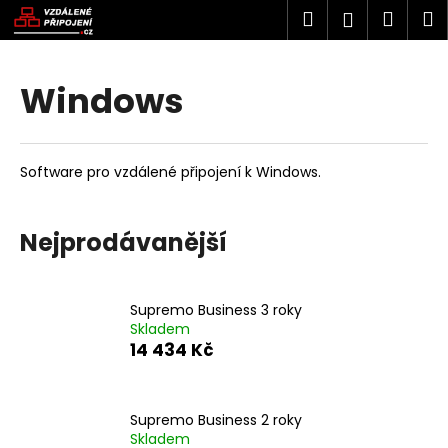
K
Přejít
Hledat
Náku
M
Přihlášen
na
o
obsah
Zpět
Zpět
košík
š
í
Windows
C
k
o
p
Software pro vzdálené připojení k Windows.
o
t
ř
Nejprodávanější
e
b
Supremo Business 3 roky
u
Skladem
j
14 434 Kč
e
t
e
Supremo Business 2 roky
Skladem
n