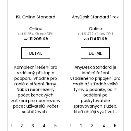
ISL Online Standard
AnyDesk Standard 1 rok
Online
Online
od 9 264 Kč bez DPH
od 9 472 Kč bez DPH
11 209 Kč
11 461 Kč
od
od
DETAIL
DETAIL
Komplexní řešení pro
AnyDesk Standard je
vzdálený přístup a
ideální řešení
podporu, vhodné pro
vzdáleného připojení pro
malé a střední firmy.
malé až středně velké
Nabízí neomezený
týmy a podniky, od IT
počet koncových
oddělení po
zařízení pro neomezený
poskytovatele
počet uživatelů. Počet
spravovaných služeb,
souběžných...
kteří chtějí využívat...
1
2
3
4
5
6
1
7
2
8
3
9
4
10
5
11
6