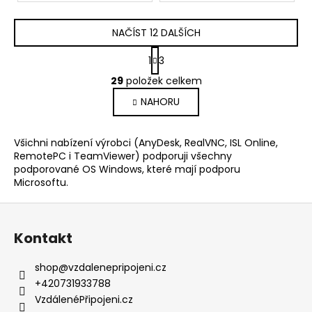
NAČÍST 12 DALŠÍCH
S
1
3
t
O
r
29
položek celkem
v
á
NAHORU
l
n
k
á
o
d
Všichni nabízení výrobci (AnyDesk, RealVNC, ISL Online,
v
a
RemotePC i TeamViewer) podporuji všechny
á
c
podporované OS Windows, které mají podporu
n
í
Microsoftu.
í
p
Z
r
v
á
Kontakt
k
p
y
a
shop
@
vzdalenepripojeni.cz
v
t
+420731933788
ý
í
VzdálenéPřipojeni.cz
p