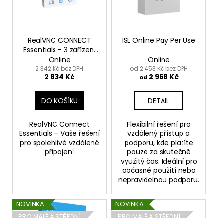
u
č
s
k
u
p
j
t
r
e
ů
o
RealVNC CONNECT
ISL Online Pay Per Use
m
Essentials - 3 zařízení
d
e
- 1 rok, 1 uživatel
Online
Online
u
2 342 Kč bez DPH
od 2 453 Kč bez DPH
2 834 Kč
2 968 Kč
k
od
TEAMVIEWER
t
REMOTE
ACCESS
DO KOŠÍKU
DETAIL
ů
-
1
RealVNC Connect
Flexibilní řešení pro
ROK
/
Essentials – Vaše řešení
vzdálený přístup a
6
pro spolehlivé vzdálené
podporu, kde platíte
ZAŘÍZENÍ
připojení
pouze za skutečně
/
využitý čas. Ideální pro
1
občasné použití nebo
UŽIVATEL
nepravidelnou podporu.
10
570
Kč
NOVINKA
NOVINKA
PRO MALÉ A STŘEDNÍ
PRO MALÉ A STŘEDNÍ