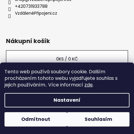
t
a
+420731933788
í
VzdálenéPřipojeni.cz
j
í
t
?
Nákupní košík
0
KS /
0 KČ
HLEDAT
Tento web používá soubory cookie. Dalším
procházením tohoto webu vyjadřujete souhlas s
jejich používáním.. Více informací
zde
.
Vytvořil Shoptet
Copyright 2026
VzdálenéPřipojení.cz
. Všechna práva
D
vyhrazena.
Nastavení
o
p
o
Odmítnout
Souhlasím
r
u