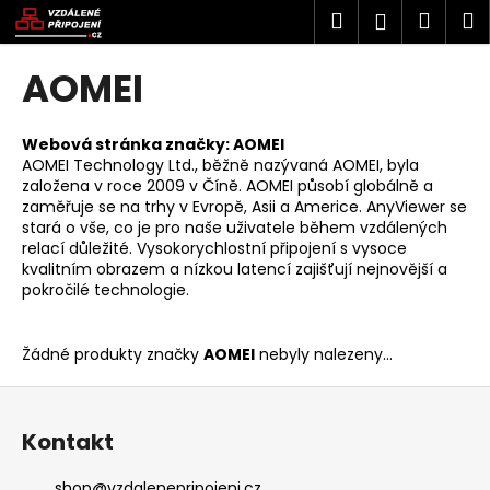
K
Přejít
Hledat
Náku
M
Přihlášen
na
o
obsah
Zpět
Zpět
košík
š
AOMEI
í
C
k
o
Webová stránka značky:
AOMEI
AOMEI Technology Ltd., běžně nazývaná AOMEI, byla
p
založena v roce 2009 v Číně. AOMEI působí globálně a
o
zaměřuje se na trhy v Evropě, Asii a Americe. AnyViewer se
t
stará o vše, co je pro naše uživatele během vzdálených
relací důležité. Vysokorychlostní připojení s vysoce
ř
kvalitním obrazem a nízkou latencí zajišťují nejnovější a
e
pokročilé technologie.
b
u
Žádné produkty značky
AOMEI
nebyly nalezeny...
j
Z
e
á
t
Kontakt
p
e
a
n
shop
@
vzdalenepripojeni.cz