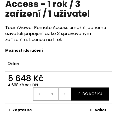
Access - 1 rok / 3
a
zařízení / 1 uživatel
j
í
t
TeamViewer Remote Access umožní jednomu
?
uživateli připojení až ke 3 spravovaným
zařízením. Licence na 1 rok
Možnosti doručení
HLEDAT
Online
5 648 Kč
D
4 668 Kč bez DPH
o
Měrná
DO KOŠÍKU
p
cena:
o
r
Zeptat se
Sdílet
u