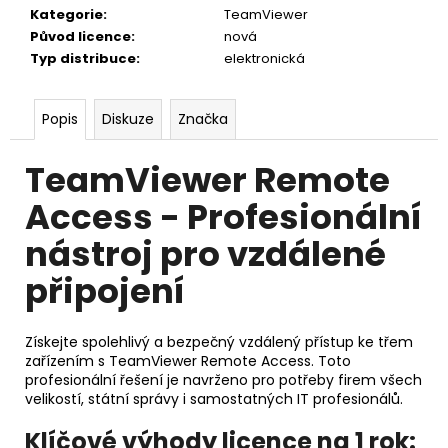
č
Kategorie
:
TeamViewer
u
Původ licence
:
nová
j
Typ distribuce
:
elektronická
e
m
e
Popis
Diskuze
Značka
TeamViewer Remote
ANYDESK
STANDARD
Access - Profesionální
1
ROK
nástroj pro vzdálené
11
461
připojení
Kč
Získejte spolehlivý a bezpečný vzdálený přístup ke třem
zařízením s TeamViewer Remote Access. Toto
profesionální řešení je navrženo pro potřeby firem všech
velikostí, státní správy i samostatných IT profesionálů.
Klíčové výhody licence na 1 rok: