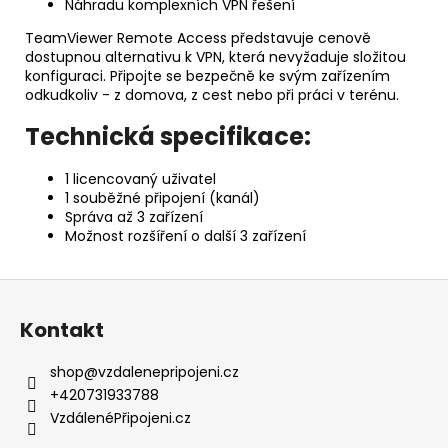
Náhradu komplexních VPN řešení
TeamViewer Remote Access představuje cenově
dostupnou alternativu k VPN, která nevyžaduje složitou
konfiguraci. Připojte se bezpečně ke svým zařízením
odkudkoliv - z domova, z cest nebo při práci v terénu.
Technická specifikace:
1 licencovaný uživatel
1 souběžné připojení (kanál)
Správa až 3 zařízení
Možnost rozšíření o další 3 zařízení
Z
á
Kontakt
p
a
shop
@
vzdalenepripojeni.cz
t
+420731933788
í
VzdálenéPřipojeni.cz