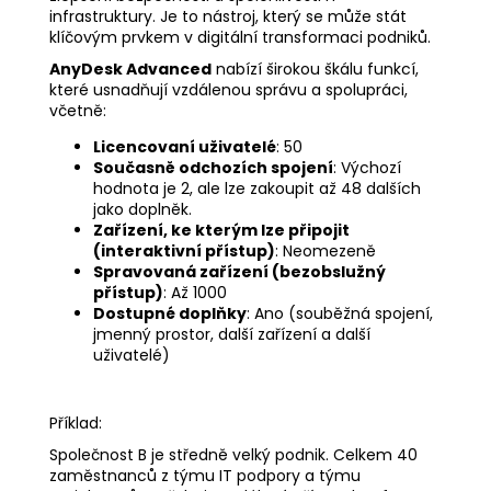
infrastruktury. Je to nástroj, který se může stát
klíčovým prvkem v digitální transformaci podniků.
AnyDesk Advanced
nabízí širokou škálu funkcí,
které usnadňují vzdálenou správu a spolupráci,
včetně:
Licencovaní uživatelé
: 50
Současně odchozích spojení
: Výchozí
hodnota je 2, ale lze zakoupit až 48 dalších
jako doplněk.
Zařízení, ke kterým lze připojit
(interaktivní přístup)
: Neomezeně
Spravovaná zařízení (bezobslužný
přístup)
: Až 1000
Dostupné doplňky
: Ano (souběžná spojení,
jmenný prostor, další zařízení a další
uživatelé)
Příklad:
Společnost B je středně velký podnik. Celkem 40
zaměstnanců z týmu IT podpory a týmu