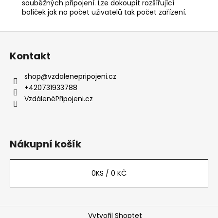
souběžných připojení. Lze dokoupit rozšířující
balíček jak na počet uživatelů tak počet zařízení.
Z
á
Kontakt
p
a
shop
@
vzdalenepripojeni.cz
t
+420731933788
í
VzdálenéPřipojeni.cz
Nákupní košík
0
KS /
0 KČ
Vytvořil Shoptet