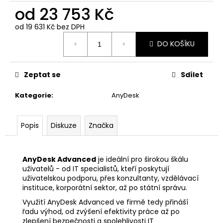
č
od
23 753 Kč
u
j
od
19 631 Kč
bez DPH
e
Měrná
m
DO KOŠÍKU
cena:
e
Zeptat se
Sdílet
TEAMVIEWER
REMOTE
Kategorie
:
AnyDesk
ACCESS
-
1
Popis
Diskuze
Značka
ROK
/
3
ZAŘÍZENÍ
AnyDesk Advanced
je ideální pro širokou škálu
/
uživatelů - od IT specialistů, kteří poskytují
1
UŽIVATEL
uživatelskou podporu, přes konzultanty, vzdělávací
instituce, korporátní sektor, až po státní správu.
5
648
Využití AnyDesk Advanced ve firmě tedy přináší
Kč
řadu výhod, od zvýšení efektivity práce až po
zlepšení bezpečnosti a spolehlivosti IT