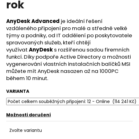
rok
a
j
AnyDesk Advanced
je ideální řešení
í
vzdáleného připojení pro malé a středně velké
t
týmy a podniky, od IT oddělení po poskytovatele
?
spravovaných služeb, kteří chtějí
využívat
AnyDesk
s rozšířenou sadou firemních
funkcí. Díky podpoře Active Directory a možnosti
vygenerování vlastních instalačních balíčků MSI
můžete mít AnyDesk nasazen až na 1000PC
HLEDAT
během 10 minut.
VARIANTA
D
o
p
Možnosti doručení
o
r
Zvolte variantu
u