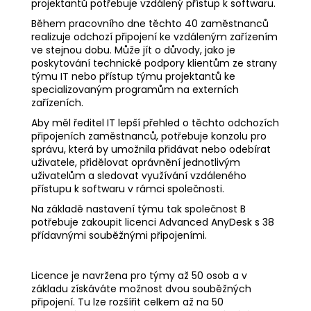
projektantů potřebuje vzdálený přístup k softwaru.
Během pracovního dne těchto 40 zaměstnanců
realizuje odchozí připojení ke vzdáleným zařízením
ve stejnou dobu. Může jít o důvody, jako je
poskytování technické podpory klientům ze strany
týmu IT nebo přístup týmu projektantů ke
specializovaným programům na externích
zařízeních.
Aby měl ředitel IT lepší přehled o těchto odchozích
připojeních zaměstnanců, potřebuje konzolu pro
správu, která by umožnila přidávat nebo odebírat
uživatele, přidělovat oprávnění jednotlivým
uživatelům a sledovat využívání vzdáleného
přístupu k softwaru v rámci společnosti.
Na základě nastavení týmu tak společnost B
potřebuje zakoupit licenci Advanced AnyDesk s 38
přídavnými souběžnými připojeními.
Licence je navržena pro týmy až 50 osob a v
základu získáváte možnost dvou souběžných
připojení. Tu lze rozšířit celkem až na 50