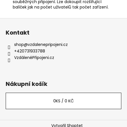
souběžných připojení. Lze dokoupit rozšířující
balíček jak na počet uživatelů tak počet zařízení.
Z
á
Kontakt
p
a
shop
@
vzdalenepripojeni.cz
t
+420731933788
í
VzdálenéPřipojeni.cz
Nákupní košík
0
KS /
0 KČ
Vytvořil Shoptet