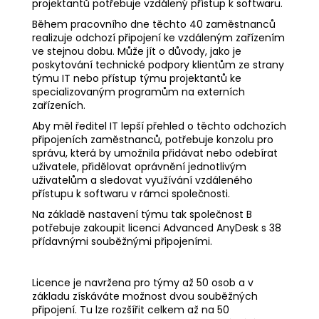
projektantů potřebuje vzdálený přístup k softwaru.
Během pracovního dne těchto 40 zaměstnanců
realizuje odchozí připojení ke vzdáleným zařízením
ve stejnou dobu. Může jít o důvody, jako je
poskytování technické podpory klientům ze strany
týmu IT nebo přístup týmu projektantů ke
specializovaným programům na externích
zařízeních.
Aby měl ředitel IT lepší přehled o těchto odchozích
připojeních zaměstnanců, potřebuje konzolu pro
správu, která by umožnila přidávat nebo odebírat
uživatele, přidělovat oprávnění jednotlivým
uživatelům a sledovat využívání vzdáleného
přístupu k softwaru v rámci společnosti.
Na základě nastavení týmu tak společnost B
potřebuje zakoupit licenci Advanced AnyDesk s 38
přídavnými souběžnými připojeními.
Licence je navržena pro týmy až 50 osob a v
základu získáváte možnost dvou souběžných
připojení. Tu lze rozšířit celkem až na 50