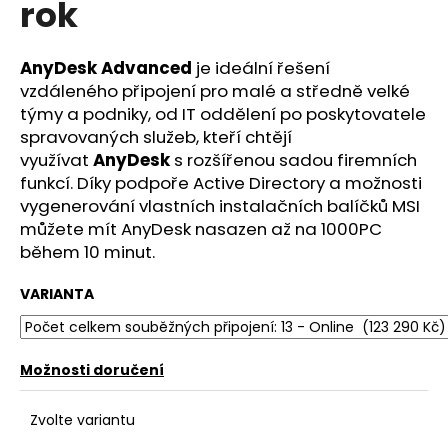
rok
a
j
AnyDesk Advanced
je ideální řešení
í
vzdáleného připojení pro malé a středně velké
t
týmy a podniky, od IT oddělení po poskytovatele
?
spravovaných služeb, kteří chtějí
využívat
AnyDesk
s rozšířenou sadou firemních
funkcí. Díky podpoře Active Directory a možnosti
vygenerování vlastních instalačních balíčků MSI
můžete mít AnyDesk nasazen až na 1000PC
HLEDAT
během 10 minut.
VARIANTA
D
o
p
Možnosti doručení
o
r
Zvolte variantu
u