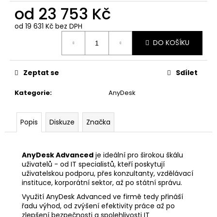
č
od
23 753 Kč
u
j
od
19 631 Kč
bez DPH
e
Měrná
m
DO KOŠÍKU
cena:
e
Zeptat se
Sdílet
TEAMVIEWER
REMOTE
Kategorie
:
AnyDesk
ACCESS
-
1
Popis
Diskuze
Značka
ROK
/
3
ZAŘÍZENÍ
AnyDesk Advanced
je ideální pro širokou škálu
/
uživatelů - od IT specialistů, kteří poskytují
1
UŽIVATEL
uživatelskou podporu, přes konzultanty, vzdělávací
instituce, korporátní sektor, až po státní správu.
5
648
Využití AnyDesk Advanced ve firmě tedy přináší
Kč
řadu výhod, od zvýšení efektivity práce až po
zlepšení bezpečnosti a spolehlivosti IT