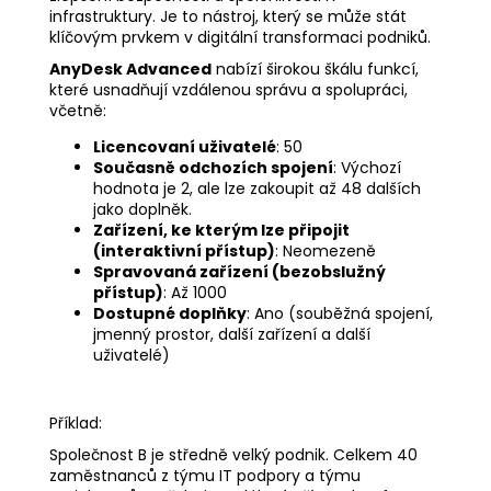
infrastruktury. Je to nástroj, který se může stát
klíčovým prvkem v digitální transformaci podniků.
AnyDesk Advanced
nabízí širokou škálu funkcí,
které usnadňují vzdálenou správu a spolupráci,
včetně:
Licencovaní uživatelé
: 50
Současně odchozích spojení
: Výchozí
hodnota je 2, ale lze zakoupit až 48 dalších
jako doplněk.
Zařízení, ke kterým lze připojit
(interaktivní přístup)
: Neomezeně
Spravovaná zařízení (bezobslužný
přístup)
: Až 1000
Dostupné doplňky
: Ano (souběžná spojení,
jmenný prostor, další zařízení a další
uživatelé)
Příklad:
Společnost B je středně velký podnik. Celkem 40
zaměstnanců z týmu IT podpory a týmu