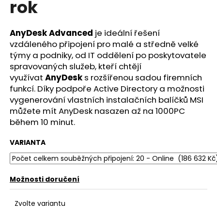
rok
a
j
AnyDesk Advanced
je ideální řešení
í
vzdáleného připojení pro malé a středně velké
t
týmy a podniky, od IT oddělení po poskytovatele
?
spravovaných služeb, kteří chtějí
využívat
AnyDesk
s rozšířenou sadou firemních
funkcí. Díky podpoře Active Directory a možnosti
vygenerování vlastních instalačních balíčků MSI
můžete mít AnyDesk nasazen až na 1000PC
HLEDAT
během 10 minut.
VARIANTA
D
o
p
Možnosti doručení
o
r
Zvolte variantu
u