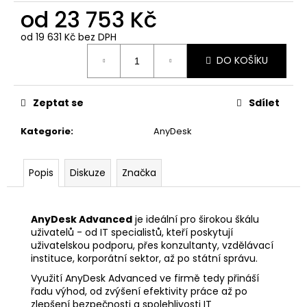
č
od
23 753 Kč
u
j
od
19 631 Kč
bez DPH
e
Měrná
m
DO KOŠÍKU
cena:
e
Zeptat se
Sdílet
ANYDESK
SOLO
Kategorie
:
AnyDesk
6
786
Kč
Popis
Diskuze
Značka
AnyDesk Advanced
je ideální pro širokou škálu
uživatelů - od IT specialistů, kteří poskytují
uživatelskou podporu, přes konzultanty, vzdělávací
instituce, korporátní sektor, až po státní správu.
Využití AnyDesk Advanced ve firmě tedy přináší
řadu výhod, od zvýšení efektivity práce až po
zlepšení bezpečnosti a spolehlivosti IT