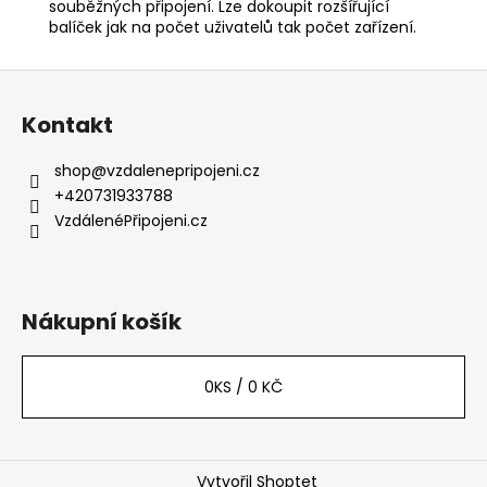
souběžných připojení. Lze dokoupit rozšířující
balíček jak na počet uživatelů tak počet zařízení.
Z
á
Kontakt
p
a
shop
@
vzdalenepripojeni.cz
t
+420731933788
í
VzdálenéPřipojeni.cz
Nákupní košík
0
KS /
0 KČ
Vytvořil Shoptet