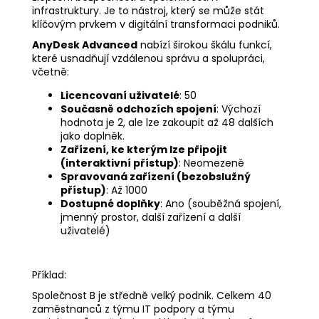
infrastruktury. Je to nástroj, který se může stát
klíčovým prvkem v digitální transformaci podniků.
AnyDesk Advanced
nabízí širokou škálu funkcí,
které usnadňují vzdálenou správu a spolupráci,
včetně:
Licencovaní uživatelé
: 50
Současně odchozích spojení
: Výchozí
hodnota je 2, ale lze zakoupit až 48 dalších
jako doplněk.
Zařízení, ke kterým lze připojit
(interaktivní přístup)
: Neomezeně
Spravovaná zařízení (bezobslužný
přístup)
: Až 1000
Dostupné doplňky
: Ano (souběžná spojení,
jmenný prostor, další zařízení a další
uživatelé)
Příklad:
Společnost B je středně velký podnik. Celkem 40
zaměstnanců z týmu IT podpory a týmu