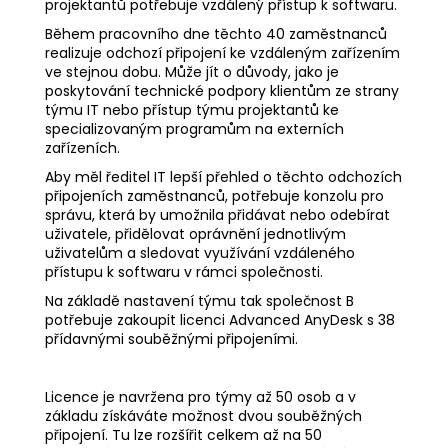
projektantů potřebuje vzdálený přístup k softwaru.
Během pracovního dne těchto 40 zaměstnanců
realizuje odchozí připojení ke vzdáleným zařízením
ve stejnou dobu. Může jít o důvody, jako je
poskytování technické podpory klientům ze strany
týmu IT nebo přístup týmu projektantů ke
specializovaným programům na externích
zařízeních.
Aby měl ředitel IT lepší přehled o těchto odchozích
připojeních zaměstnanců, potřebuje konzolu pro
správu, která by umožnila přidávat nebo odebírat
uživatele, přidělovat oprávnění jednotlivým
uživatelům a sledovat využívání vzdáleného
přístupu k softwaru v rámci společnosti.
Na základě nastavení týmu tak společnost B
potřebuje zakoupit licenci Advanced AnyDesk s 38
přídavnými souběžnými připojeními.
Licence je navržena pro týmy až 50 osob a v
základu získáváte možnost dvou souběžných
připojení. Tu lze rozšířit celkem až na 50