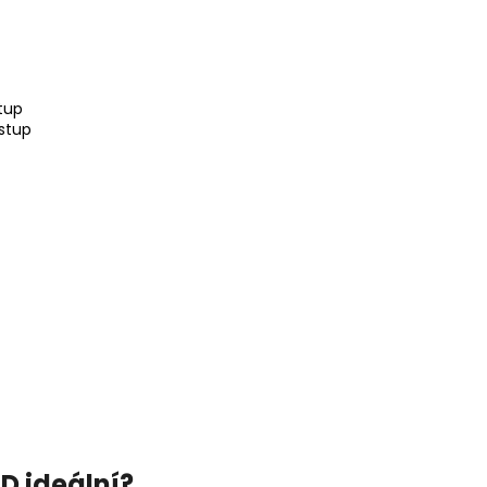
tup
stup
D ideální?