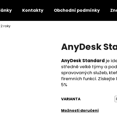
lánky
Kontakty
Obchodní podmínky
Zn
2 roky
Co potřebujete najít?
AnyDesk Sta
HLEDAT
AnyDesk Standard
je id
středně velké týmy a pod
Doporučujeme
spravovaných služeb, kteř
firemních funkcí. Získejt
5%
VARIANTA
Možnosti doručení