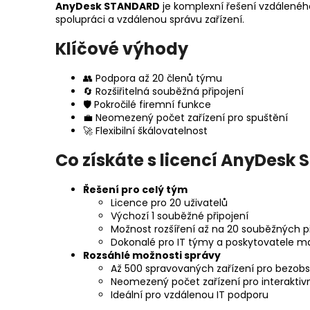
AnyDesk STANDARD
je komplexní řešení vzdáleného
spolupráci a vzdálenou správu zařízení.
Klíčové výhody
👥 Podpora až 20 členů týmu
🔄 Rozšiřitelná souběžná připojení
🛡️ Pokročilé firemní funkce
💼 Neomezený počet zařízení pro spuštění
🚀 Flexibilní škálovatelnost
Co získáte s licencí AnyDesk
Řešení pro celý tým
Licence pro 20 uživatelů
Výchozí 1 souběžné připojení
Možnost rozšíření až na 20 souběžných př
Dokonalé pro IT týmy a poskytovatele m
Rozsáhlé možnosti správy
Až 500 spravovaných zařízení pro bezobs
Neomezený počet zařízení pro interaktivn
Ideální pro vzdálenou IT podporu