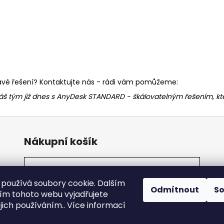
 pravé řešení? Kontaktujte nás - rádi vám pomůžeme:
váš tým již dnes s AnyDesk STANDARD - škálovatelným řešením, kte
Nákupní košík
0
KS /
0 KČ
používá soubory cookie. Dalším
Odmítnout
S
m tohoto webu vyjadřujete
ejich používáním.. Více informací