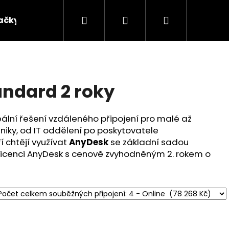
Hledat
Přihlášení
Nákupní
ačky
košík
ndard 2 roky
eální řešení vzdáleného připojení pro malé až
niky, od IT oddělení po poskytovatele
í chtějí využívat
AnyDesk
se základní sadou
e licenci AnyDesk s cenově zvyhodněným 2. rokem o
Následující