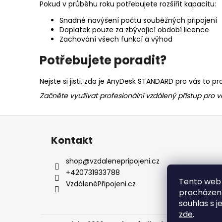
Pokud v průběhu roku potřebujete rozšířit kapacitu:
Snadné navýšení počtu souběžných připojení
Doplatek pouze za zbývající období licence
Zachování všech funkcí a výhod
Potřebujete poradit?
Nejste si jisti, zda je AnyDesk STANDARD pro vás to
Začněte využívat profesionální vzdálený přístup pro 
Z
á
Kontakt
p
a
shop
@
vzdalenepripojeni.cz
t
+420731933788
Tento web 
í
VzdálenéPřipojeni.cz
procházení
souhlas s j
zde
.