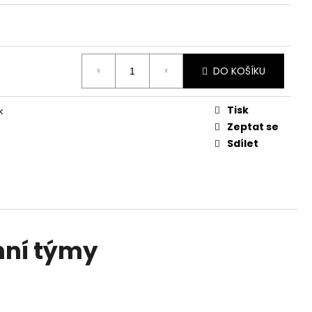
NESS - 1 ROK / 200
VATEL
č
DO KOŠÍKU
Tisk
k
Zeptat se
Sdílet
mní týmy