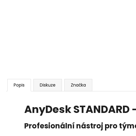
ANYDESK SOLO
6 786 Kč
Popis
Diskuze
Značka
AnyDesk STANDARD - 
Profesionální nástroj pro tý