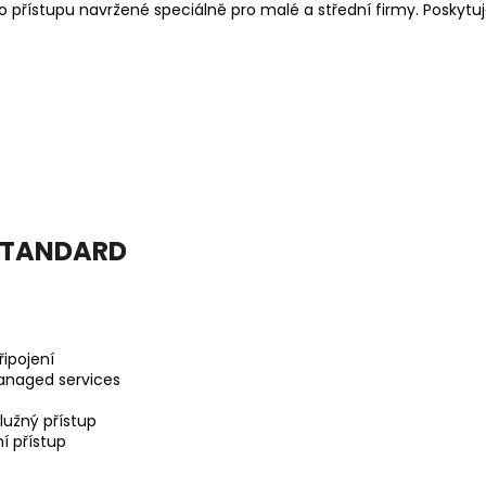
 přístupu navržené speciálně pro malé a střední firmy. Poskytu
 STANDARD
ipojení
anaged services
lužný přístup
í přístup