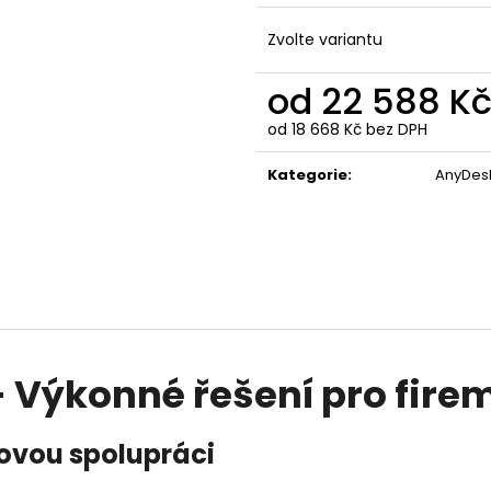
REALVNC CONNECT BUSINESS PLUS - 50
TEAMVIEWER BUSI
ZAŘÍZENÍ, NEOMEZENÝ POČET
ZAŘÍZENÍ / 1 UŽI
Zvolte variantu
UŽIVATELŮ, 1 ROK
12 327 Kč
5 403 Kč
od
22 588 K
od
18 668 Kč
bez DPH
Měrná
cena:
Kategorie
:
AnyDes
Výkonné řešení pro fire
movou spolupráci