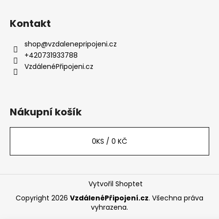
Z
á
Kontakt
p
a
shop
@
vzdalenepripojeni.cz
t
+420731933788
í
VzdálenéPřipojeni.cz
Nákupní košík
0
KS /
0 KČ
Vytvořil Shoptet
Copyright 2026
VzdálenéPřipojení.cz
. Všechna práva
vyhrazena.