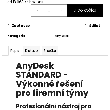
č
od
18 668 Kč
bez DPH
u
Měrná
DO KOŠÍKU
j
cena:
e
m
Zeptat se
Sdílet
e
Kategorie
:
AnyDesk
TEAMVIEWER
REMOTE
ACCESS
Popis
Diskuze
Značka
-
1
AnyDesk
ROK
/
6
STANDARD -
ZAŘÍZENÍ
/
Výkonné řešení
1
UŽIVATEL
pro firemní týmy
10
570
Kč
Profesionální nástroj pro