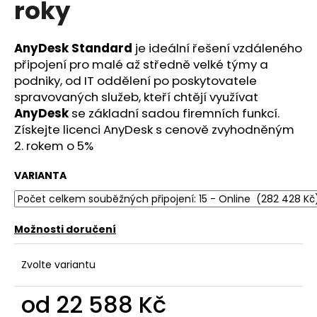
roky
a
j
AnyDesk Standard
je ideální řešení vzdáleného
í
připojení pro malé až středně velké týmy a
t
podniky, od IT oddělení po poskytovatele
?
spravovaných služeb, kteří chtějí využívat
AnyDesk
se základní sadou firemních funkcí.
Získejte licenci AnyDesk s cenově zvyhodněným
2. rokem o 5%
HLEDAT
VARIANTA
D
Možnosti doručení
o
p
Zvolte variantu
o
r
od
22 588 Kč
u