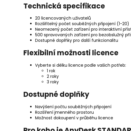
Technická specifikace
20 licencovaných uživatelů
Rozšiřitelný počet souběžných připojení (1-20)
Neomezený počet zařízení pro interaktivní přís
500 spravovaných zařízení pro bezobslužný pří
Dostupné doplňky pro další funkcionalitu
Flexibilní možnosti licence
Vyberte si délku licence podle vašich potřeb:
1 rok
2 roky
3 roky
Dostupné doplňky
Navýšení počtu souběžných připojení
Rozšíření jmenného prostoru
Možnost dokoupení v průběhu licence
Pro koho je AnyDesk STANDAR