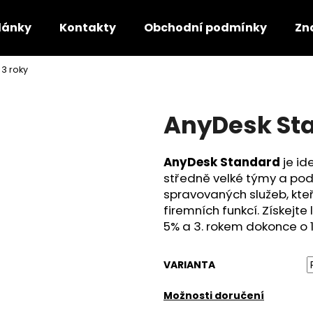
lánky
Kontakty
Obchodní podmínky
Zn
3 roky
Co potřebujete najít?
AnyDesk Sta
HLEDAT
AnyDesk Standard
je id
středně velké týmy a pod
Doporučujeme
spravovaných služeb, kteř
firemních funkcí. Získejt
5% a 3. rokem dokonce o 
VARIANTA
Možnosti doručení