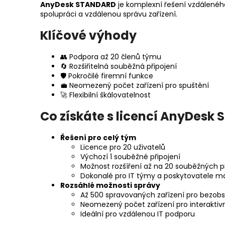
AnyDesk STANDARD
je komplexní řešení vzdáleného
spolupráci a vzdálenou správu zařízení.
Klíčové výhody
👥 Podpora až 20 členů týmu
🔄 Rozšiřitelná souběžná připojení
🛡️ Pokročilé firemní funkce
💼 Neomezený počet zařízení pro spuštění
🚀 Flexibilní škálovatelnost
Co získáte s licencí AnyDesk
Řešení pro celý tým
Licence pro 20 uživatelů
Výchozí 1 souběžné připojení
Možnost rozšíření až na 20 souběžných př
Dokonalé pro IT týmy a poskytovatele m
Rozsáhlé možnosti správy
Až 500 spravovaných zařízení pro bezobs
Neomezený počet zařízení pro interaktivn
Ideální pro vzdálenou IT podporu