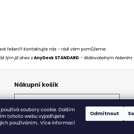
 pravé řešení? Kontaktujte nás - rádi vám pomůžeme:
áš tým již dnes s
AnyDesk STANDARD
- škálovatelným řešením, 
Nákupní košík
0
KS /
0 KČ
používá soubory cookie. Dalším
Odmítnout
S
m tohoto webu vyjadřujete
ejich používáním.. Více informací