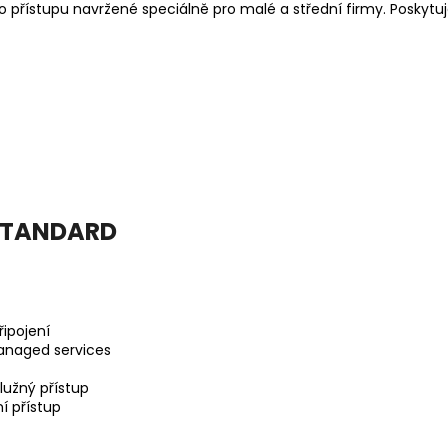
 přístupu navržené speciálně pro malé a střední firmy. Poskytu
 STANDARD
ipojení
anaged services
lužný přístup
í přístup