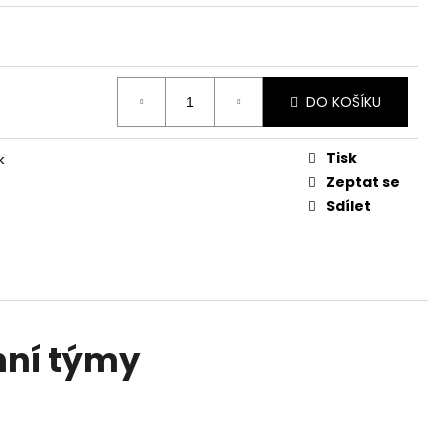
NESS - 1 ROK / 200
VATEL
DO KOŠÍKU
Tisk
k
Zeptat se
Sdílet
mní týmy