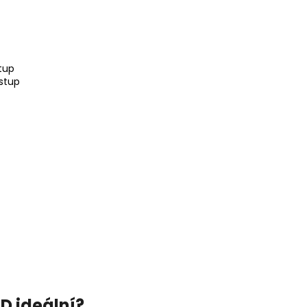
tup
stup
D ideální?