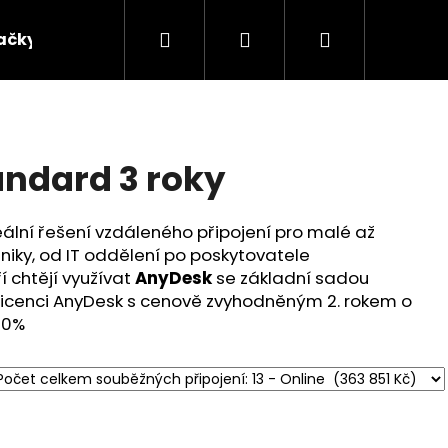
Hledat
Přihlášení
Nákupní
ačky
košík
ndard 3 roky
eální řešení vzdáleného připojení pro malé až
niky, od IT oddělení po poskytovatele
í chtějí využívat
AnyDesk
se základní sadou
e licenci AnyDesk s cenově zvyhodněným 2. rokem o
10%
Následující