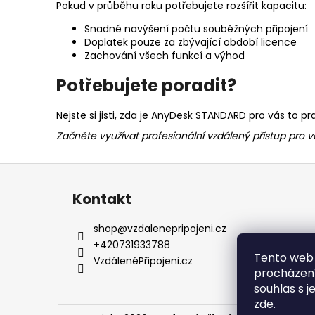
Pokud v průběhu roku potřebujete rozšířit kapacitu:
Snadné navýšení počtu souběžných připojení
Doplatek pouze za zbývající období licence
Zachování všech funkcí a výhod
Potřebujete poradit?
Nejste si jisti, zda je AnyDesk STANDARD pro vás to
Začněte využívat profesionální vzdálený přístup pro v
Z
á
Kontakt
p
a
shop
@
vzdalenepripojeni.cz
t
+420731933788
Tento web 
í
VzdálenéPřipojeni.cz
procházení
souhlas s j
zde
.