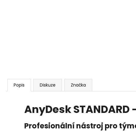
ANYDESK SOLO
6 786 Kč
Popis
Diskuze
Značka
AnyDesk STANDARD - 
Profesionální nástroj pro tý