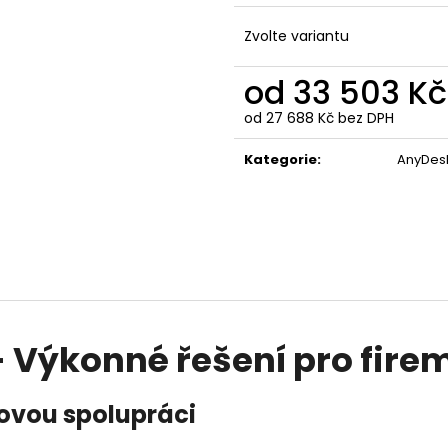
REALVNC CONNECT BUSINESS PLUS - 50
TEAMVIEWER BUSI
ZAŘÍZENÍ, NEOMEZENÝ POČET
ZAŘÍZENÍ / 1 UŽI
Zvolte variantu
UŽIVATELŮ, 1 ROK
12 327 Kč
5 403 Kč
od
33 503 Kč
od
27 688 Kč
bez DPH
Měrná
cena:
Kategorie
:
AnyDes
Výkonné řešení pro fire
movou spolupráci