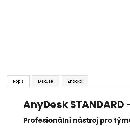
REALVNC CONNECT BUSINESS PLUS - 50
ZAŘÍZENÍ, NEOMEZENÝ POČET
UŽIVATELŮ, 1 ROK
5 403 Kč
Popis
Diskuze
Značka
AnyDesk STANDARD - 
Profesionální nástroj pro tý