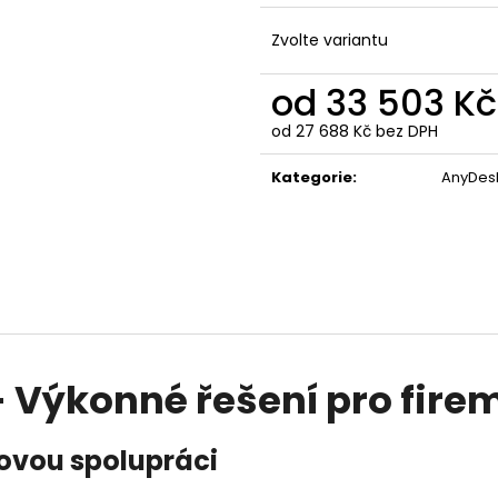
ANYDESK SOLO
TEAMVIEWER BUSI
ZAŘÍZENÍ / 1 UŽI
6 786 Kč
Zvolte variantu
12 327 Kč
od
33 503 Kč
od
27 688 Kč
bez DPH
Měrná
cena:
Kategorie
:
AnyDes
Výkonné řešení pro fire
movou spolupráci