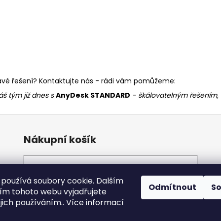
 pravé řešení? Kontaktujte nás - rádi vám pomůžeme:
áš tým již dnes s
AnyDesk STANDARD
- škálovatelným řešením, 
Nákupní košík
0
KS /
0 KČ
používá soubory cookie. Dalším
Odmítnout
S
m tohoto webu vyjadřujete
ejich používáním.. Více informací