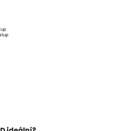
tup
stup
D ideální?