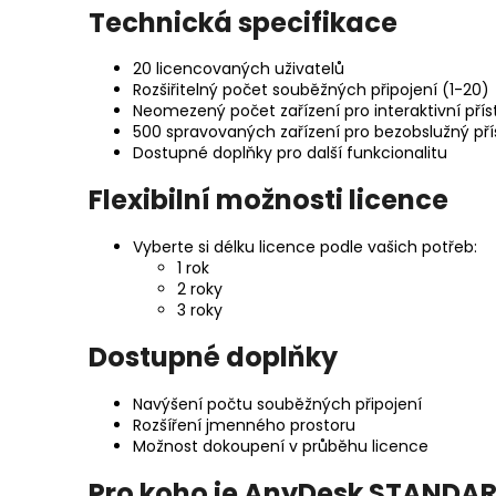
Technická specifikace
20 licencovaných uživatelů
Rozšiřitelný počet souběžných připojení (1-20)
Neomezený počet zařízení pro interaktivní přís
500 spravovaných zařízení pro bezobslužný pří
Dostupné doplňky pro další funkcionalitu
Flexibilní možnosti licence
Vyberte si délku licence podle vašich potřeb:
1 rok
2 roky
3 roky
Dostupné doplňky
Navýšení počtu souběžných připojení
Rozšíření jmenného prostoru
Možnost dokoupení v průběhu licence
Pro koho je AnyDesk STANDAR