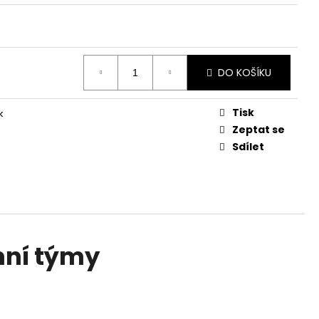
NESS - 1 ROK / 200
VATEL
DO KOŠÍKU
Tisk
k
Zeptat se
Sdílet
mní týmy