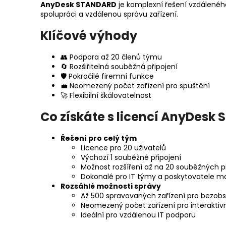
AnyDesk STANDARD
je komplexní řešení vzdáleného
spolupráci a vzdálenou správu zařízení.
Klíčové výhody
👥 Podpora až 20 členů týmu
🔄 Rozšiřitelná souběžná připojení
🛡️ Pokročilé firemní funkce
💼 Neomezený počet zařízení pro spuštění
🚀 Flexibilní škálovatelnost
Co získáte s licencí AnyDesk
Řešení pro celý tým
Licence pro 20 uživatelů
Výchozí 1 souběžné připojení
Možnost rozšíření až na 20 souběžných př
Dokonalé pro IT týmy a poskytovatele m
Rozsáhlé možnosti správy
Až 500 spravovaných zařízení pro bezobs
Neomezený počet zařízení pro interaktivn
Ideální pro vzdálenou IT podporu