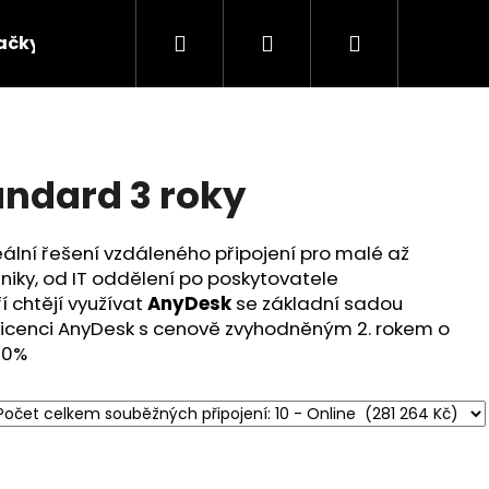
Hledat
Přihlášení
Nákupní
ačky
košík
ndard 3 roky
eální řešení vzdáleného připojení pro malé až
niky, od IT oddělení po poskytovatele
í chtějí využívat
AnyDesk
se základní sadou
e licenci AnyDesk s cenově zvyhodněným 2. rokem o
10%
Následující