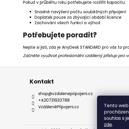
Pokud v průběhu roku potřebujete rozšířit kapacitu:
Snadné navýšení počtu souběžných připojení
Doplatek pouze za zbývající období licence
Zachování všech funkcí a výhod
Potřebujete poradit?
Nejste si jisti, zda je AnyDesk STANDARD pro vás to
Začněte využívat profesionální vzdálený přístup pro v
Z
á
Kontakt
p
a
shop
@
vzdalenepripojeni.cz
t
+420731933788
Tento web 
í
VzdálenéPřipojeni.cz
procházení
souhlas s j
zde
.