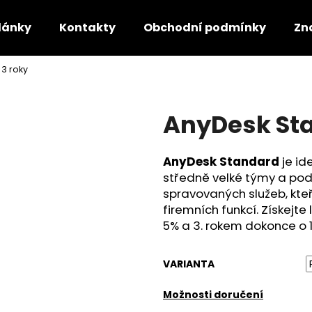
lánky
Kontakty
Obchodní podmínky
Zn
3 roky
Co potřebujete najít?
AnyDesk Sta
HLEDAT
AnyDesk Standard
je id
středně velké týmy a pod
Doporučujeme
spravovaných služeb, kteř
firemních funkcí. Získejt
5% a 3. rokem dokonce o 
VARIANTA
Možnosti doručení