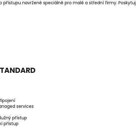
 přístupu navržené speciálně pro malé a střední firmy. Poskytu
 STANDARD
ipojení
anaged services
lužný přístup
í přístup