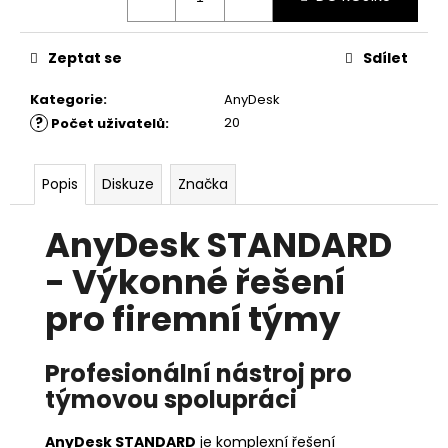
č
u
j
Zeptat se
Sdílet
e
m
Kategorie
:
AnyDesk
e
?
20
Počet uživatelů
:
TEAMVIEWER
Popis
Diskuze
Značka
REMOTE
ACCESS
-
AnyDesk STANDARD
1
ROK
- Výkonné řešení
/
3
pro firemní týmy
ZAŘÍZENÍ
/
1
UŽIVATEL
Profesionální nástroj pro
5
týmovou spolupráci
648
Kč
AnyDesk STANDARD
je komplexní řešení