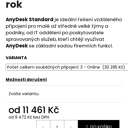
rok
a
j
AnyDesk Standard
je ideální řešení vzdáleného
í
připojení pro malé až středně velké týmy a
t
podniky, od IT oddělení po poskytovatele
?
spravovaných služeb, kteří chtějí využívat
AnyDesk
se základní sadou firemních funkcí.
VARIANTA
HLEDAT
Možnosti doručení
D
Zvolte variantu
o
p
od
11 461 Kč
o
r
od
9 472 Kč
bez DPH
u
Měrná
DO KOŠÍKU
cena: