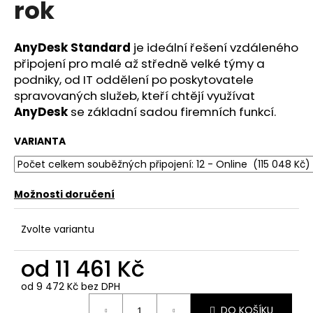
rok
a
j
AnyDesk Standard
je ideální řešení vzdáleného
í
připojení pro malé až středně velké týmy a
t
podniky, od IT oddělení po poskytovatele
?
spravovaných služeb, kteří chtějí využívat
AnyDesk
se základní sadou firemních funkcí.
VARIANTA
HLEDAT
Možnosti doručení
D
Zvolte variantu
o
p
od
11 461 Kč
o
r
od
9 472 Kč
bez DPH
u
Měrná
DO KOŠÍKU
cena: