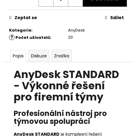
č
u
j
Zeptat se
Sdílet
e
m
Kategorie
:
AnyDesk
e
?
20
Počet uživatelů
:
ANYDESK
Popis
Diskuze
Značka
SOLO
6
786
AnyDesk STANDARD
Kč
- Výkonné řešení
pro firemní týmy
Profesionální nástroj pro
týmovou spolupráci
AnyDesk STANDARD
je komplexní řešení