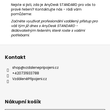
Nejste si jisti, zda je AnyDesk STANDARD pro vás to
pravé řešení? Kontaktujte nás - rádi vám
pomůžeme:
Začněte využívat profesionální vzdálený přístup pro
váš tým již dnes s AnyDesk STANDARD -
škálovatelným řešením, které roste s vašimi
potřebami.
Z
á
Kontakt
p
a
shop
@
vzdalenepripojeni.cz
t
+420731933788
í
VzdálenéPřipojeni.cz
Nákupní košík