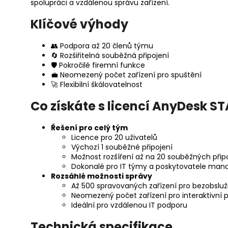
spolupráci a vzdálenou správu zařízení.
Klíčové výhody
👥 Podpora až 20 členů týmu
🔄 Rozšiřitelná souběžná připojení
🛡️ Pokročilé firemní funkce
💼 Neomezený počet zařízení pro spuštění
🚀 Flexibilní škálovatelnost
Co získáte s licencí AnyDesk 
Řešení pro celý tým
Licence pro 20 uživatelů
Výchozí 1 souběžné připojení
Možnost rozšíření až na 20 souběžných přip
Dokonalé pro IT týmy a poskytovatele man
Rozsáhlé možnosti správy
Až 500 spravovaných zařízení pro bezobsluž
Neomezený počet zařízení pro interaktivní p
Ideální pro vzdálenou IT podporu
Technická specifikace