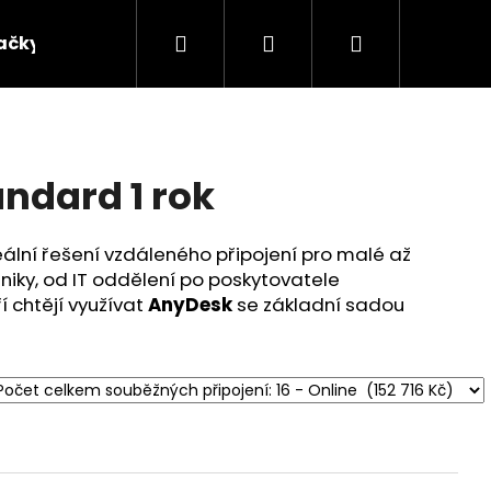
Hledat
Přihlášení
Nákupní
ačky
košík
ndard 1 rok
eální řešení vzdáleného připojení pro malé až
niky, od IT oddělení po poskytovatele
í chtějí využívat
AnyDesk
se základní sadou
Následující