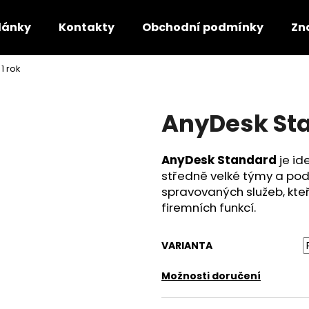
lánky
Kontakty
Obchodní podmínky
Zn
1 rok
Co potřebujete najít?
AnyDesk Sta
HLEDAT
AnyDesk Standard
je id
středně velké týmy a pod
Doporučujeme
spravovaných služeb, kteř
firemních funkcí.
VARIANTA
Možnosti doručení