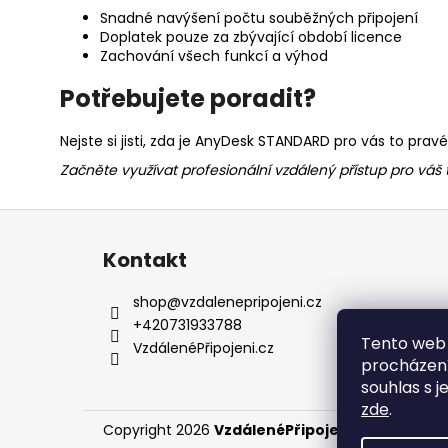
Snadné navýšení počtu souběžných připojení
Doplatek pouze za zbývající období licence
Zachování všech funkcí a výhod
Potřebujete poradit?
Nejste si jisti, zda je AnyDesk STANDARD pro vás to pr
Začněte využívat profesionální vzdálený přístup pro váš
Z
á
Kontakt
p
a
shop
@
vzdalenepripojeni.cz
t
+420731933788
Tento web 
í
VzdálenéPřipojeni.cz
procházení
souhlas s j
zde
.
Copyright 2026
VzdálenéPřipojení.cz
. Všechna