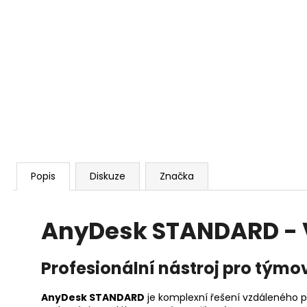
REALVNC CONNECT BUSINESS PLUS - 50
ZAŘÍZENÍ, NEOMEZENÝ POČET
UŽIVATELŮ, 1 ROK
5 403 Kč
Popis
Diskuze
Značka
AnyDesk STANDARD - V
Profesionální nástroj pro týmo
AnyDesk STANDARD
je komplexní řešení vzdáleného p