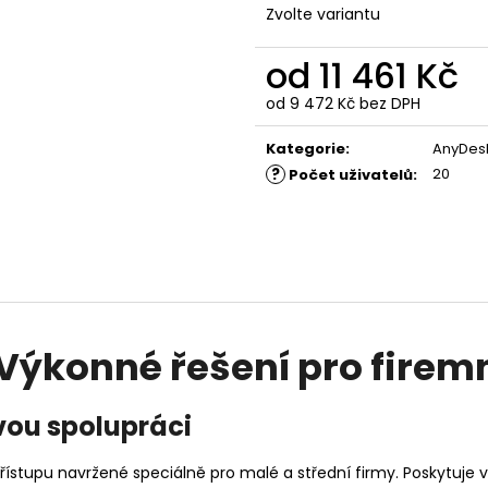
ANYDESK SOLO
TEAMVIEWER BUSI
Zvolte variantu
ZAŘÍZENÍ / 1 UŽI
6 786 Kč
12 327 Kč
od
11 461 Kč
od
9 472 Kč
bez DPH
Měrná
cena:
Kategorie
:
AnyDes
?
20
Počet uživatelů
:
ýkonné řešení pro firem
vou spolupráci
řístupu navržené speciálně pro malé a střední firmy. Poskytuje