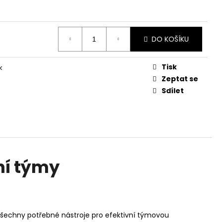
NESS - 1 ROK / 200
VATEL
DO KOŠÍKU
Tisk
k
Zeptat se
Sdílet
ní týmy
 všechny potřebné nástroje pro efektivní týmovou