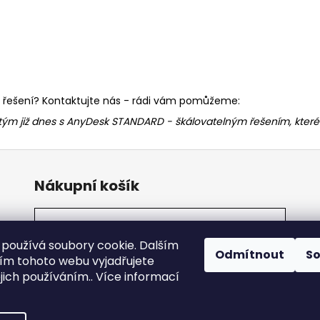
avé řešení? Kontaktujte nás - rádi vám pomůžeme:
 tým již dnes s AnyDesk STANDARD - škálovatelným řešením, které
Nákupní košík
0
KS /
0 KČ
používá soubory cookie. Dalším
Odmítnout
S
m tohoto webu vyjadřujete
ejich používáním.. Více informací
 práva vyhrazena.