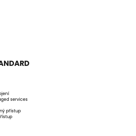
STANDARD
ojení
aged services
ný přístup
řístup