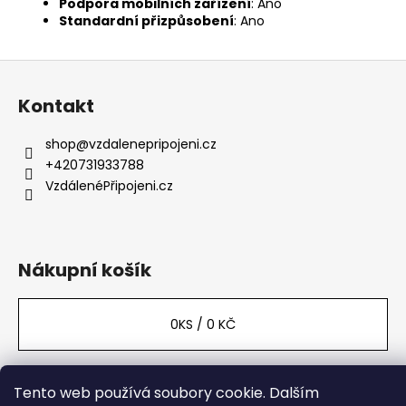
Podpora mobilních zařízení
: Ano
Standardní přizpůsobení
: Ano
Z
á
Kontakt
p
a
shop
@
vzdalenepripojeni.cz
t
+420731933788
í
VzdálenéPřipojeni.cz
Nákupní košík
0
KS /
0 KČ
Tento web používá soubory cookie. Dalším
Vytvořil Shoptet