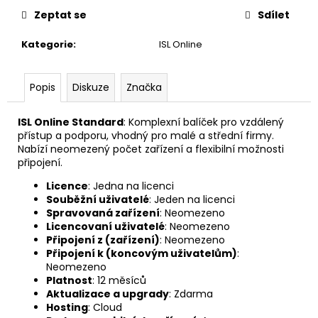
č
Zeptat se
Sdílet
u
j
Kategorie
:
ISL Online
e
m
e
Popis
Diskuze
Značka
ANYDESK
ISL Online Standard
: Komplexní balíček pro vzdálený
STANDARD
přístup a podporu, vhodný pro malé a střední firmy.
1
Nabízí neomezený počet zařízení a flexibilní možnosti
ROK
připojení.
11
Licence
: Jedna na licenci
461
Souběžní uživatelé
: Jeden na licenci
Kč
Spravovaná zařízení
: Neomezeno
Licencovaní uživatelé
: Neomezeno
Připojení z (zařízení)
: Neomezeno
Připojení k (koncovým uživatelům)
:
Neomezeno
Platnost
: 12 měsíců
Aktualizace a upgrady
: Zdarma
Hosting
: Cloud