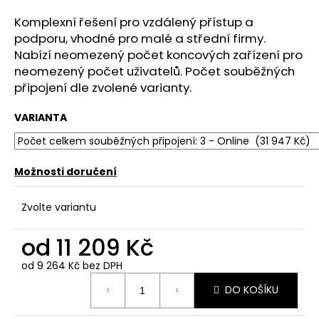
a
Komplexní řešení pro vzdálený přístup a
j
podporu, vhodné pro malé a střední firmy.
í
Nabízí neomezený počet koncových zařízení pro
t
neomezený počet uživatelů. Počet souběžných
připojení dle zvolené varianty.
?
VARIANTA
HLEDAT
Možnosti doručení
Zvolte variantu
D
od
11 209 Kč
o
p
od
9 264 Kč
bez DPH
o
Měrná
r
DO KOŠÍKU
cena:
u