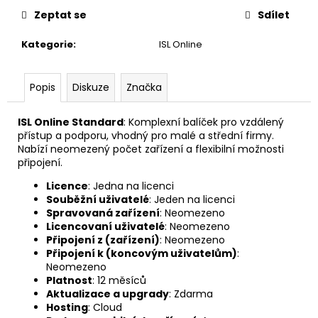
č
Zeptat se
Sdílet
u
j
Kategorie
:
ISL Online
e
m
e
Popis
Diskuze
Značka
ANYDESK
ISL Online Standard
: Komplexní balíček pro vzdálený
STANDARD
přístup a podporu, vhodný pro malé a střední firmy.
2
Nabízí neomezený počet zařízení a flexibilní možnosti
ROKY
připojení.
22
Licence
: Jedna na licenci
588
Souběžní uživatelé
: Jeden na licenci
Kč
Spravovaná zařízení
: Neomezeno
Licencovaní uživatelé
: Neomezeno
Připojení z (zařízení)
: Neomezeno
Připojení k (koncovým uživatelům)
:
Neomezeno
Platnost
: 12 měsíců
Aktualizace a upgrady
: Zdarma
Hosting
: Cloud