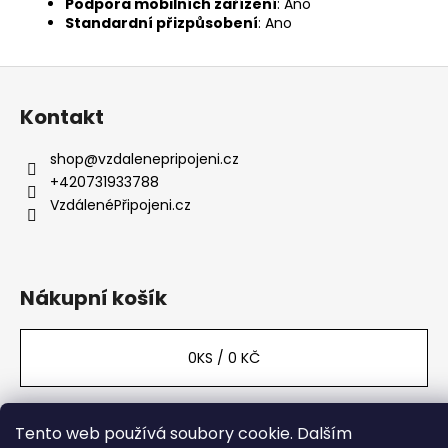
Podpora mobilních zařízení
: Ano
Standardní přizpůsobení
: Ano
Z
á
Kontakt
p
a
shop
@
vzdalenepripojeni.cz
t
+420731933788
í
VzdálenéPřipojeni.cz
Nákupní košík
0
KS /
0 KČ
Tento web používá soubory cookie. Dalším
Vytvořil Shoptet