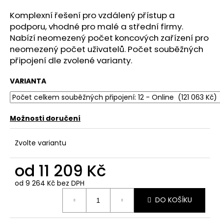
a
Komplexní řešení pro vzdálený přístup a
j
podporu, vhodné pro malé a střední firmy.
í
Nabízí neomezený počet koncových zařízení pro
t
neomezený počet uživatelů. Počet souběžných
připojení dle zvolené varianty.
?
VARIANTA
HLEDAT
Možnosti doručení
Zvolte variantu
D
od
11 209 Kč
o
p
od
9 264 Kč
bez DPH
o
Měrná
r
DO KOŠÍKU
cena:
u