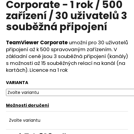
Corporate - 1 rok / 500
a
zařízení / 30 uživatelů 3
j
í
souběžná připojení
t
?
TeamViewer Corporate
umožní pro 30 uživatelů
připojení až k 500 spravovaným zařízením. V
základní ceně jsou 3 souběžná připojení (kanály)
s možnosti až 15 souběžných relací na kanál (na
kartách). Licence na 1 rok
HLEDAT
VARIANTA
D
o
Možnosti doručení
p
o
Zvolte variantu
r
u