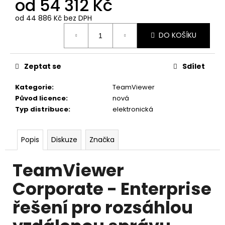
od
54 312 Kč
č
u
od
44 886 Kč
bez DPH
j
Měrná
e
DO KOŠÍKU
cena:
m
e
Zeptat se
Sdílet
TEAMVIEWER
Kategorie
:
TeamViewer
REMOTE
Původ licence
:
nová
ACCESS
Typ distribuce
:
elektronická
-
1
ROK
/
Popis
Diskuze
Značka
6
ZAŘÍZENÍ
/
TeamViewer
1
UŽIVATEL
Corporate - Enterprise
10
řešení pro rozsáhlou
570
Kč