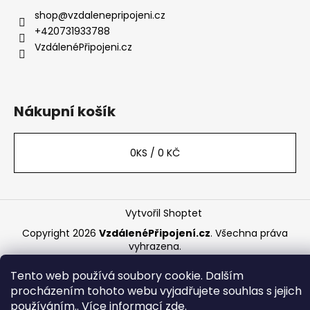
a
shop
@
vzdalenepripojeni.cz
t
+420731933788
í
VzdálenéPřipojeni.cz
Nákupní košík
0
KS /
0 KČ
Vytvořil Shoptet
Copyright 2026
VzdálenéPřipojení.cz
. Všechna práva
vyhrazena.
Tento web používá soubory cookie. Dalším
procházením tohoto webu vyjadřujete souhlas s jejich
používáním.. Více informací
zde
.