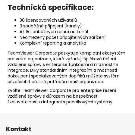
Technická specifikace:
30 licencovaných uživatelů
3 souběžné připojení (kanály)
Až 15 souběžných relací na kanál
Neomezený počet připojitelných zařízení
Komplexní reporting a analytika
TeamViewer Corporate poskytuje kompletní ekosystém
pro velké organizace, které vyžadují špičkové řešení
vzdálené správy s enterprise funkcemi a možnostmi
integrace. Díky standardním integracím a možnosti
dokoupení specializovaných doplňků můžete systém
přizpůsobit přesně potřebám vaší organizace.
Zvolte TeamViewer Corporate pro enterprise řešení
vzdálené správy s důrazem na bezpečnost,
škálovatelnost a integraci s podnikovými systémy
Z
á
Kontakt
p