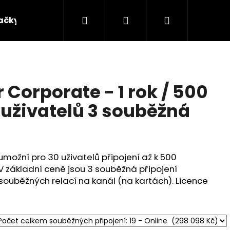
Hledat
Přihlášení
Nákupní
ačky
košík
Corporate - 1 rok / 500
0 uživatelů 3 souběžná
umožní pro 30 uživatelů připojení až k 500
 základní ceně jsou 3 souběžná připojení
 souběžných relací na kanál (na kartách). Licence
Následující