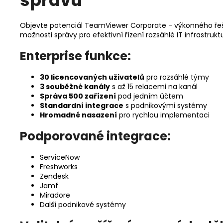
správu
Objevte potenciál TeamViewer Corporate - výkonného řešen
možnosti správy pro efektivní řízení rozsáhlé IT infrastruktu
Enterprise funkce:
30 licencovaných uživatelů
pro rozsáhlé týmy
3 souběžné kanály
s až 15 relacemi na kanál
Správa 500 zařízení
pod jedním účtem
Standardní integrace
s podnikovými systémy
Hromadné nasazení
pro rychlou implementaci
Podporované integrace:
ServiceNow
Freshworks
Zendesk
Jamf
Miradore
Další podnikové systémy