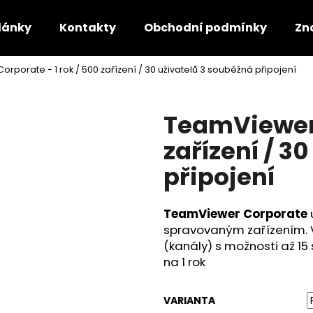
lánky
Kontakty
Obchodní podmínky
Zn
rporate - 1 rok / 500 zařízení / 30 uživatelů 3 souběžná připojení
Co potřebujete najít?
TeamViewer 
HLEDAT
zařízení / 3
připojení
Doporučujeme
TeamViewer Corporate
spravovaným zařízením. V
(kanály) s možnosti až 15
na 1 rok
VARIANTA