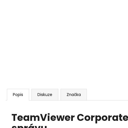
REALVNC CONNECT BUSINESS PLUS - 50
ZAŘÍZENÍ, NEOMEZENÝ POČET
UŽIVATELŮ, 1 ROK
5 403 Kč
Popis
Diskuze
Značka
TeamViewer Corporate -