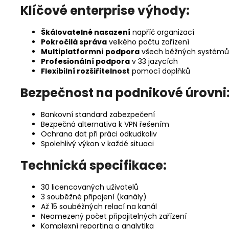
Klíčové enterprise výhody:
Škálovatelné nasazení
napříč organizací
Pokročilá správa
velkého počtu zařízení
Multiplatformní podpora
všech běžných systémů
Profesionální podpora
v 33 jazycích
Flexibilní rozšiřitelnost
pomocí doplňků
Bezpečnost na podnikové úrovni
Bankovní standard zabezpečení
Bezpečná alternativa k VPN řešením
Ochrana dat při práci odkudkoliv
Spolehlivý výkon v každé situaci
Technická specifikace:
30 licencovaných uživatelů
3 souběžné připojení (kanály)
Až 15 souběžných relací na kanál
Neomezený počet připojitelných zařízení
Komplexní reporting a analytika