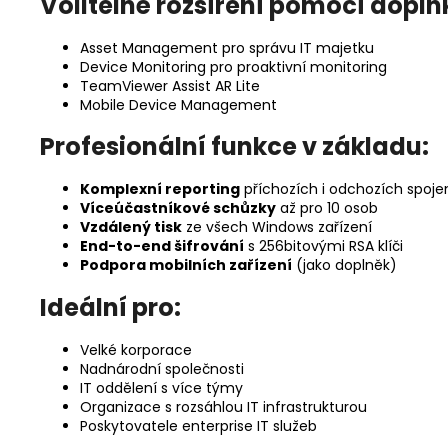
Volitelné rozšíření pomocí doplň
Asset Management pro správu IT majetku
Device Monitoring pro proaktivní monitoring
TeamViewer Assist AR Lite
Mobile Device Management
Profesionální funkce v základu:
Komplexní reporting
příchozích i odchozích spoje
Víceúčastníkové schůzky
až pro 10 osob
Vzdálený tisk
ze všech Windows zařízení
End-to-end šifrování
s 256bitovými RSA klíči
Podpora mobilních zařízení
(jako doplněk)
Ideální pro:
Velké korporace
Nadnárodní společnosti
IT oddělení s více týmy
Organizace s rozsáhlou IT infrastrukturou
Poskytovatele enterprise IT služeb