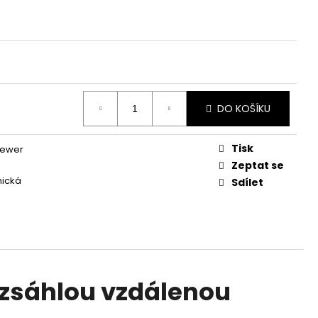
NESS - 1 ROK / 200
VATEL
DO KOŠÍKU
Tisk
ewer
Zeptat se
nická
Sdílet
ozsáhlou vzdálenou