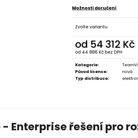
ANYDESK SOLO
TEAMVIEWER BUSI
ZAŘÍZENÍ / 1 UŽI
Možnosti doručení
6 786 Kč
12 327 Kč
Zvolte variantu
od
54 312 Kč
od
44 886 Kč
bez DPH
Měrná
cena:
Kategorie
:
TeamVi
Původ licence
:
nová
Typ distribuce
:
elektro
 Enterprise řešení pro r