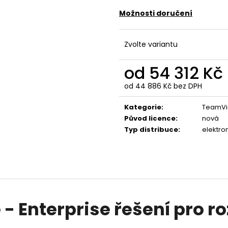
ANYDESK SOLO
TEAMVIEWER BUSI
ZAŘÍZENÍ / 1 UŽI
Možnosti doručení
6 786 Kč
12 327 Kč
Zvolte variantu
od
54 312 Kč
od
44 886 Kč
bez DPH
Měrná
cena:
Kategorie
:
TeamVi
Původ licence
:
nová
Typ distribuce
:
elektro
 Enterprise řešení pro r