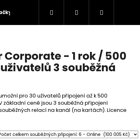
Hledat
Přihlášení
Nákupní
ačky
košík
Corporate - 1 rok / 500
0 uživatelů 3 souběžná
umožní pro 30 uživatelů připojení až k 500
 základní ceně jsou 3 souběžná připojení
 souběžných relací na kanál (na kartách). Licence
Následující