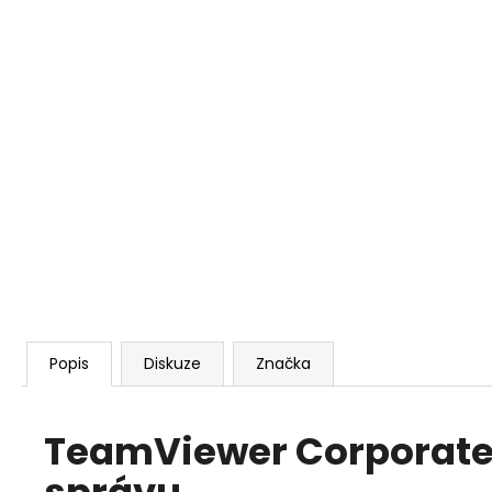
REALVNC CONNECT BUSINESS PLUS - 50
ZAŘÍZENÍ, NEOMEZENÝ POČET
UŽIVATELŮ, 1 ROK
5 403 Kč
Popis
Diskuze
Značka
TeamViewer Corporate -