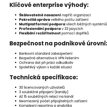
Klíčové enterprise výhody:
Škálovatelné nasazení
napříč organizací
Pokročilá správa
velkého počtu zařízení
Multiplatformní podpora
všech běžných systémů
Profesionální podpora
v 33 jazycích
Flexibilní rozšiřitelnost
pomocí doplňků
Bezpečnost na podnikové úrovni
Bankovní standard zabezpečení
Bezpečná alternativa k VPN řešením
Ochrana dat při práci odkudkoliv
Spolehlivý výkon v každé situaci
Technická specifikace:
30 licencovaných uživatelů
3 souběžné připojení (kanály)
Až 15 souběžných relací na kanál
Neomezený počet připojitelných zařízení
Komplexní reporting a analytika