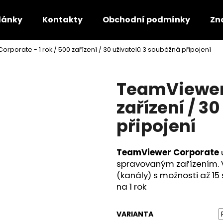
lánky
Kontakty
Obchodní podmínky
Zn
rporate - 1 rok / 500 zařízení / 30 uživatelů 3 souběžná připojení
Co potřebujete najít?
TeamViewer 
HLEDAT
zařízení / 3
připojení
Doporučujeme
TeamViewer Corporate
spravovaným zařízením. V
(kanály) s možnosti až 15
na 1 rok
VARIANTA