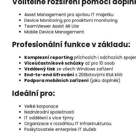
Volitelné rozšíření pomocí doplň
Asset Management pro správu IT majetku
Device Monitoring pro proaktivní monitoring
TeamViewer Assist AR Lite
Mobile Device Management
Profesionální funkce v základu:
Komplexní reporting
příchozích i odchozích spoje
Víceúčastníkové schůzky
až pro 10 osob
Vzdálený tisk
ze všech Windows zařízení
End-to-end šifrování
s 256bitovými RSA klíči
Podpora mobilních zařízení
(jako doplněk)
Ideální pro:
Velké korporace
Nadnárodní společnosti
IT oddělení s více týmy
Organizace s rozsáhlou IT infrastrukturou
Poskytovatele enterprise IT služeb