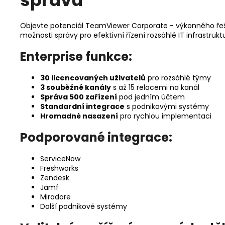
správu
Objevte potenciál TeamViewer Corporate - výkonného řešen
možnosti správy pro efektivní řízení rozsáhlé IT infrastruktu
Enterprise funkce:
30 licencovaných uživatelů
pro rozsáhlé týmy
3 souběžné kanály
s až 15 relacemi na kanál
Správa 500 zařízení
pod jedním účtem
Standardní integrace
s podnikovými systémy
Hromadné nasazení
pro rychlou implementaci
Podporované integrace:
ServiceNow
Freshworks
Zendesk
Jamf
Miradore
Další podnikové systémy