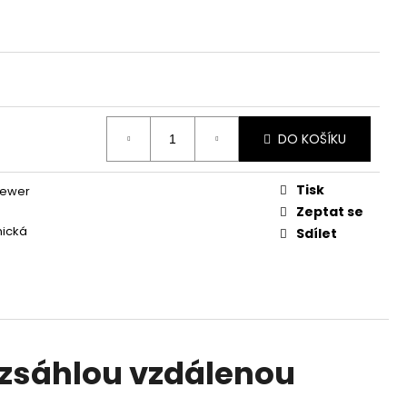
NESS - 1 ROK / 200
VATEL
DO KOŠÍKU
Tisk
ewer
Zeptat se
nická
Sdílet
ozsáhlou vzdálenou