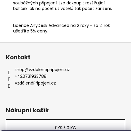
souběžných připojení. Lze dokoupit rozšířující
balíček jak na počet uživatelů tak počet zařízení.
Licence AnyDesk Advanced na 2 roky - za 2. rok
ušetříte 5% ceny.
Z
á
Kontakt
p
a
shop
@
vzdalenepripojeni.cz
t
+420731933788
í
VzdálenéPřipojeni.cz
Nákupní košík
0
KS /
0 KČ