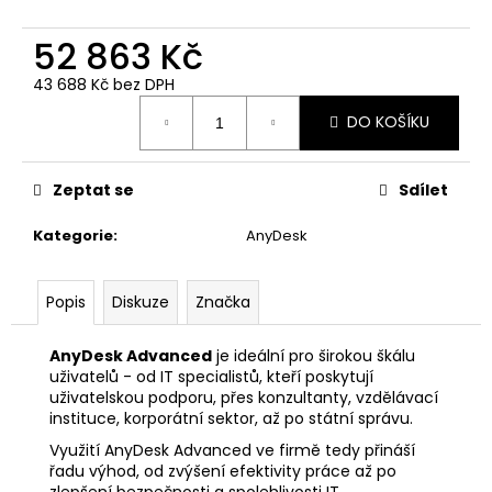
č
u
52 863 Kč
j
e
43 688 Kč bez DPH
m
Měrná
e
DO KOŠÍKU
cena:
ANYDESK
Zeptat se
Sdílet
STANDARD
1
Kategorie
:
AnyDesk
ROK
11
461
Popis
Diskuze
Značka
Kč
AnyDesk Advanced
je ideální pro širokou škálu
uživatelů - od IT specialistů, kteří poskytují
uživatelskou podporu, přes konzultanty, vzdělávací
instituce, korporátní sektor, až po státní správu.
Využití AnyDesk Advanced ve firmě tedy přináší
řadu výhod, od zvýšení efektivity práce až po
zlepšení bezpečnosti a spolehlivosti IT