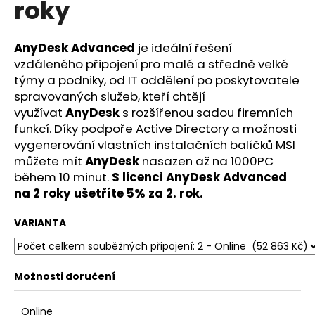
roky
a
j
AnyDesk Advanced
je ideální řešení
í
vzdáleného připojení pro malé a středně velké
t
týmy a podniky, od IT oddělení po poskytovatele
?
spravovaných služeb, kteří chtějí
využívat
AnyDesk
s rozšířenou sadou firemních
funkcí. Díky podpoře Active Directory a možnosti
vygenerování vlastních instalačních balíčků MSI
můžete mít
AnyDesk
nasazen až na 1000PC
HLEDAT
během 10 minut.
S licenci AnyDesk Advanced
na 2 roky ušetříte 5% za 2. rok.
D
VARIANTA
o
p
o
Možnosti doručení
r
u
Online