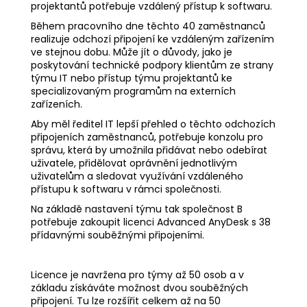
projektantů potřebuje vzdálený přístup k softwaru.
Během pracovního dne těchto 40 zaměstnanců
realizuje odchozí připojení ke vzdáleným zařízením
ve stejnou dobu. Může jít o důvody, jako je
poskytování technické podpory klientům ze strany
týmu IT nebo přístup týmu projektantů ke
specializovaným programům na externích
zařízeních.
Aby měl ředitel IT lepší přehled o těchto odchozích
připojeních zaměstnanců, potřebuje konzolu pro
správu, která by umožnila přidávat nebo odebírat
uživatele, přidělovat oprávnění jednotlivým
uživatelům a sledovat využívání vzdáleného
přístupu k softwaru v rámci společnosti.
Na základě nastavení týmu tak společnost B
potřebuje zakoupit licenci Advanced AnyDesk s 38
přídavnými souběžnými připojeními.
Licence je navržena pro týmy až 50 osob a v
základu získáváte možnost dvou souběžných
připojení. Tu lze rozšířit celkem až na 50