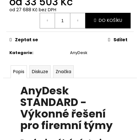
od
33 503 Kč
č
u
od
27 688 Kč
bez DPH
j
Měrná
DO KOŠÍKU
e
cena:
m
e
Zeptat se
Sdílet
Kategorie
:
AnyDesk
REALVNC
CONNECT
BUSINESS
PLUS
Popis
Diskuze
Značka
-
50
ZAŘÍZENÍ,
AnyDesk
NEOMEZENÝ
POČET
STANDARD -
UŽIVATELŮ,
1
Výkonné řešení
ROK
5
pro firemní týmy
403
Kč