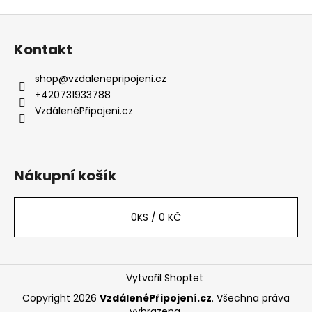
Z
á
Kontakt
p
a
shop
@
vzdalenepripojeni.cz
t
+420731933788
í
VzdálenéPřipojeni.cz
Nákupní košík
0
KS /
0 KČ
Vytvořil Shoptet
Copyright 2026
VzdálenéPřipojení.cz
. Všechna práva
vyhrazena.