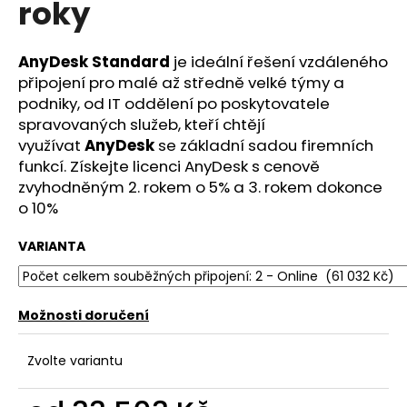
roky
a
j
AnyDesk Standard
je ideální řešení vzdáleného
í
připojení pro malé až středně velké týmy a
t
podniky, od IT oddělení po poskytovatele
?
spravovaných služeb, kteří chtějí
využívat
AnyDesk
se základní sadou firemních
funkcí. Získejte licenci AnyDesk s cenově
zvyhodněným 2. rokem o 5% a 3. rokem dokonce
o 10%
HLEDAT
VARIANTA
D
o
Možnosti doručení
p
o
Zvolte variantu
r
u