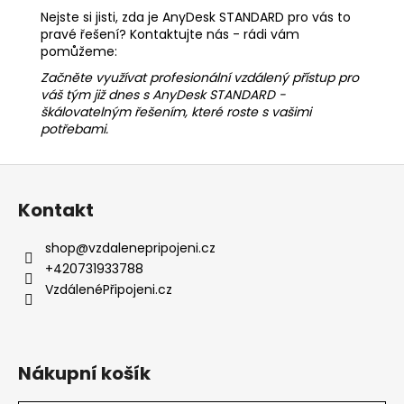
Nejste si jisti, zda je AnyDesk STANDARD pro vás to
pravé řešení? Kontaktujte nás - rádi vám
pomůžeme:
Začněte využívat profesionální vzdálený přístup pro
váš tým již dnes s AnyDesk STANDARD -
škálovatelným řešením, které roste s vašimi
potřebami.
Z
á
Kontakt
p
a
shop
@
vzdalenepripojeni.cz
t
+420731933788
í
VzdálenéPřipojeni.cz
Nákupní košík