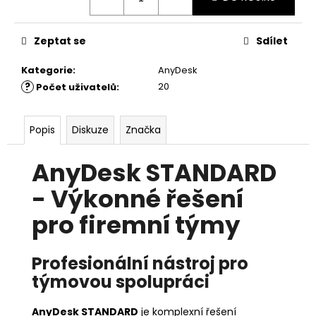
č
u
j
Zeptat se
Sdílet
e
m
Kategorie
:
AnyDesk
e
?
20
Počet uživatelů
:
ANYDESK
Popis
Diskuze
Značka
STANDARD
1
ROK
AnyDesk STANDARD
11
461
- Výkonné řešení
Kč
pro firemní týmy
Profesionální nástroj pro
týmovou spolupráci
AnyDesk STANDARD
je komplexní řešení