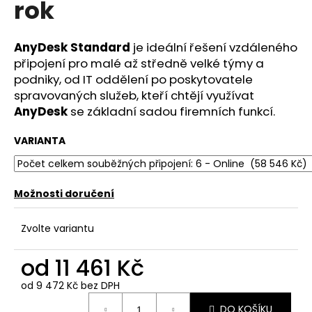
rok
a
j
AnyDesk Standard
je ideální řešení vzdáleného
í
připojení pro malé až středně velké týmy a
t
podniky, od IT oddělení po poskytovatele
?
spravovaných služeb, kteří chtějí využívat
AnyDesk
se základní sadou firemních funkcí.
VARIANTA
HLEDAT
Možnosti doručení
D
Zvolte variantu
o
p
od
11 461 Kč
o
r
od
9 472 Kč
bez DPH
u
Měrná
DO KOŠÍKU
cena: