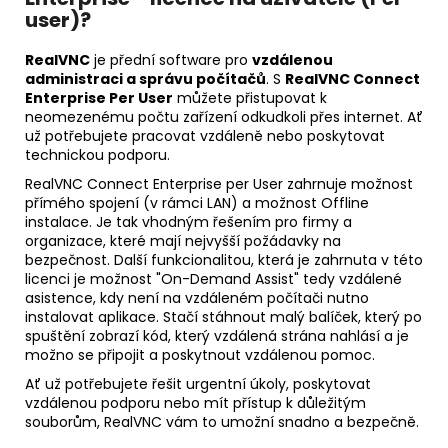
user)?
RealVNC
je přední software pro
vzdálenou
administraci a správu počítačů
. S
RealVNC Connect
Enterprise Per User
můžete přistupovat k
neomezenému počtu zařízení odkudkoli přes internet. Ať
už potřebujete pracovat vzdáleně nebo poskytovat
technickou podporu.
RealVNC Connect Enterprise per User zahrnuje možnost
přímého spojení (v rámci LAN) a možnost Offline
instalace. Je tak vhodným řešením pro firmy a
organizace, které mají nejvyšší požádavky na
bezpečnost. Další funkcionalitou, která je zahrnuta v této
licenci je možnost "On-Demand Assist" tedy vzdálené
asistence, kdy není na vzdáleném počítači nutno
instalovat aplikace. Stačí stáhnout malý balíček, který po
spuštění zobrazí kód, který vzdálená strána nahlásí a je
možno se připojit a poskytnout vzdálenou pomoc.
Ať už potřebujete řešit urgentní úkoly, poskytovat
vzdálenou podporu nebo mít přístup k důležitým
souborům, RealVNC vám to umožní snadno a bezpečně.