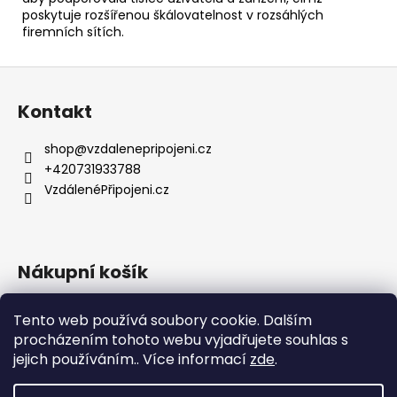
poskytuje rozšířenou škálovatelnost v rozsáhlých
firemních sítích.
Z
á
Kontakt
p
a
shop
@
vzdalenepripojeni.cz
t
+420731933788
í
VzdálenéPřipojeni.cz
Nákupní košík
Tento web používá soubory cookie. Dalším
0
KS /
0 KČ
procházením tohoto webu vyjadřujete souhlas s
jejich používáním.. Více informací
zde
.