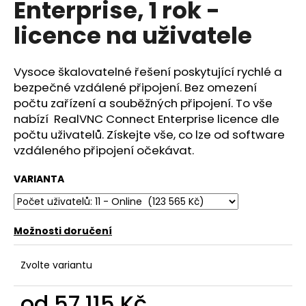
Enterprise, 1 rok -
a
licence na uživatele
j
í
t
Vysoce škalovatelné řešení poskytující rychlé a
?
bezpečné vzdálené připojení. Bez omezení
počtu zařízení a souběžných připojení. To vše
nabízí RealVNC Connect Enterprise licence dle
počtu uživatelů. Získejte vše, co lze od software
vzdáleného připojení očekávat.
HLEDAT
VARIANTA
D
o
Možnosti doručení
p
o
Zvolte variantu
r
u
od
57 115 Kč