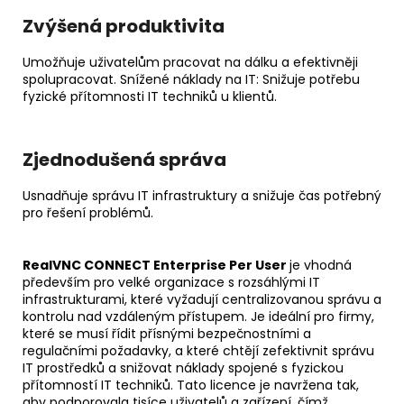
Zvýšená produktivita
Umožňuje uživatelům pracovat na dálku a efektivněji
spolupracovat. Snížené náklady na IT: Snižuje potřebu
fyzické přítomnosti IT techniků u klientů.
Zjednodušená správa
Usnadňuje správu IT infrastruktury a snižuje čas potřebný
pro řešení problémů.
RealVNC CONNECT Enterprise Per User
je vhodná
především pro velké organizace s rozsáhlými IT
infrastrukturami, které vyžadují centralizovanou správu a
kontrolu nad vzdáleným přístupem. Je ideální pro firmy,
které se musí řídit přísnými bezpečnostními a
regulačními požadavky, a které chtějí zefektivnit správu
IT prostředků a snižovat náklady spojené s fyzickou
přítomností IT techniků. Tato licence je navržena tak,
aby podporovala tisíce uživatelů a zařízení, čímž