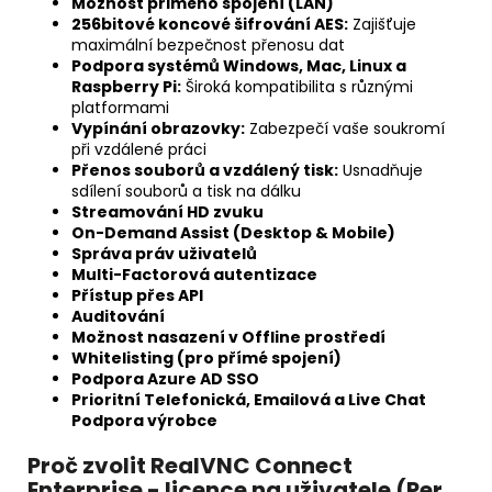
Možnost přimého spojení (LAN)
256bitové koncové šifrování AES:
Zajišťuje
maximální bezpečnost přenosu dat
Podpora systémů Windows, Mac, Linux a
Raspberry Pi:
Široká kompatibilita s různými
platformami
Vypínání obrazovky:
Zabezpečí vaše soukromí
při vzdálené práci
Přenos souborů a vzdálený tisk:
Usnadňuje
sdílení souborů a tisk na dálku
Streamování HD zvuku
On-Demand Assist (Desktop & Mobile)
Správa práv uživatelů
Multi-Factorová autentizace
Přístup přes API
Auditování
Možnost nasazení v Offline prostředí
Whitelisting (pro přímé spojení)
Podpora Azure AD SSO
Prioritní Telefonická, Emailová a Live Chat
Podpora výrobce
Proč zvolit RealVNC Connect
Enterprise - licence na uživatele (Per