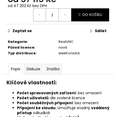
č
u
od
47 202 Kč
bez DPH
Měrná
j
DO KOŠÍKU
cena:
e
m
e
Zeptat se
Sdílet
Kategorie
:
RealVNC
TEAMVIEWER
Původ licence
:
nová
REMOTE
Typ distribuce
:
elektronická
ACCESS
-
1
ROK
Popis
Diskuze
Značka
/
6
ZAŘÍZENÍ
Klíčové vlastnosti:
/
1
Počet spravovaných zařízení:
bez omezení
UŽIVATEL
Počet uživatelů:
dle zvolené licence
10
Počet souběžných připojení
: bez omezení
570
Připojení ke cloudu:
Umožňuje snadný
vzdálený
Kč
přístup
odkudkoli