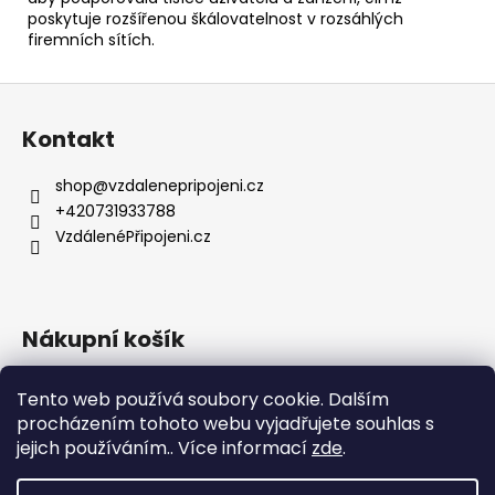
poskytuje rozšířenou škálovatelnost v rozsáhlých
firemních sítích.
Z
á
Kontakt
p
a
shop
@
vzdalenepripojeni.cz
t
+420731933788
í
VzdálenéPřipojeni.cz
Nákupní košík
Tento web používá soubory cookie. Dalším
0
KS /
0 KČ
procházením tohoto webu vyjadřujete souhlas s
jejich používáním.. Více informací
zde
.