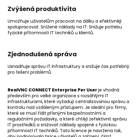
Zvýšená produktivita
Umožňuje uživatelům pracovat na dálku a efektivněji
spolupracovat. Snížené náklady na IT: Snižuje potřebu
fyzické přítomnosti IT techniků u klientů.
Zjednodušená správa
Usnadňuje správu IT infrastruktury a snižuje čas potřebný
pro řešení problémů.
RealVNC CONNECT Enterprise Per User
je vhodná
především pro velké organizace s rozsáhlými IT
infrastrukturami, které vyžadují centralizovanou správu a
kontrolu nad vzdáleným přístupem. Je ideální pro firmy,
které se musí řídit přísnými bezpečnostními a
regulačními požadavky, a které chtějí zefektivnit správu
IT prostředků a snižovat náklady spojené s fyzickou
přítomností IT techniků. Tato licence je navržena tak,
aby podporovala tisíce uživatelů a zařízení, čímž