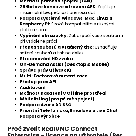
Možnost přimého spojení (LAN)
256bitové koncové šifrování AES:
Zajišťuje
maximální bezpečnost přenosu dat
Podpora systémů Windows, Mac, Linux a
Raspberry Pi:
Široká kompatibilita s různými
platformami
Vypínání obrazovky:
Zabezpečí vaše soukromí
při vzdálené práci
Přenos souborů a vzdálený tisk:
Usnadňuje
sdílení souborů a tisk na dálku
Streamování HD zvuku
On-Demand Assist (Desktop & Mobile)
Správa práv uživatelů
Multi-Factorová autentizace
Přístup přes API
Auditování
Možnost nasazení v Offline prostředí
Whitelisting (pro přímé spojení)
Podpora Azure AD SSO
Prioritní Telefonická, Emailová a Live Chat
Podpora výrobce
Proč zvolit RealVNC Connect
Enterprise - licence na uživatele (Per