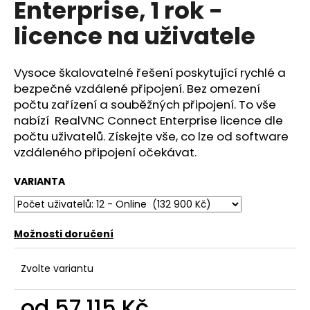
Enterprise, 1 rok -
a
licence na uživatele
j
í
t
Vysoce škalovatelné řešení poskytující rychlé a
?
bezpečné vzdálené připojení. Bez omezení
počtu zařízení a souběžných připojení. To vše
nabízí RealVNC Connect Enterprise licence dle
počtu uživatelů. Získejte vše, co lze od software
vzdáleného připojení očekávat.
HLEDAT
VARIANTA
D
o
Možnosti doručení
p
o
Zvolte variantu
r
u
od
57 115 Kč