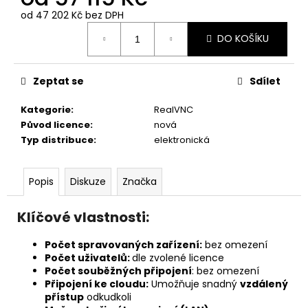
č
u
od
47 202 Kč
bez DPH
Měrná
j
DO KOŠÍKU
cena:
e
m
e
Zeptat se
Sdílet
Kategorie
:
RealVNC
ANYDESK
Původ licence
:
nová
SOLO
Typ distribuce
:
elektronická
6
786
Kč
Popis
Diskuze
Značka
Klíčové vlastnosti:
Počet spravovaných zařízení:
bez omezení
Počet uživatelů:
dle zvolené licence
Počet souběžných připojení
: bez omezení
Připojení ke cloudu:
Umožňuje snadný
vzdálený
přístup
odkudkoli