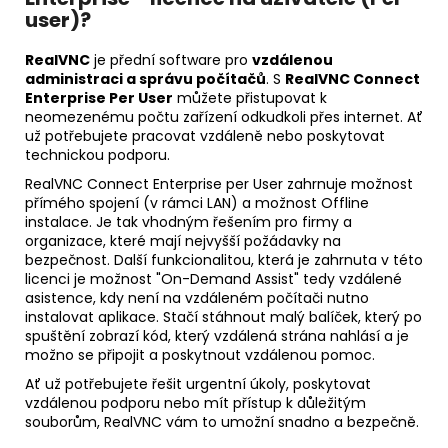
user)?
RealVNC
je přední software pro
vzdálenou
administraci a správu počítačů
. S
RealVNC Connect
Enterprise Per User
můžete přistupovat k
neomezenému počtu zařízení odkudkoli přes internet. Ať
už potřebujete pracovat vzdáleně nebo poskytovat
technickou podporu.
RealVNC Connect Enterprise per User zahrnuje možnost
přímého spojení (v rámci LAN) a možnost Offline
instalace. Je tak vhodným řešením pro firmy a
organizace, které mají nejvyšší požádavky na
bezpečnost. Další funkcionalitou, která je zahrnuta v této
licenci je možnost "On-Demand Assist" tedy vzdálené
asistence, kdy není na vzdáleném počítači nutno
instalovat aplikace. Stačí stáhnout malý balíček, který po
spuštění zobrazí kód, který vzdálená strána nahlásí a je
možno se připojit a poskytnout vzdálenou pomoc.
Ať už potřebujete řešit urgentní úkoly, poskytovat
vzdálenou podporu nebo mít přístup k důležitým
souborům, RealVNC vám to umožní snadno a bezpečně.