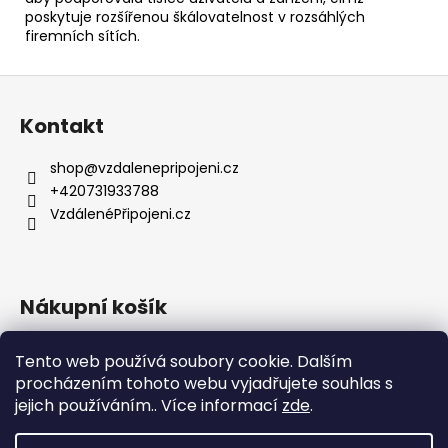
poskytuje rozšířenou škálovatelnost v rozsáhlých
firemních sítích.
Z
á
Kontakt
p
a
shop
@
vzdalenepripojeni.cz
t
+420731933788
í
VzdálenéPřipojeni.cz
Nákupní košík
Tento web používá soubory cookie. Dalším
0
KS /
0 KČ
procházením tohoto webu vyjadřujete souhlas s
jejich používáním.. Více informací
zde
.