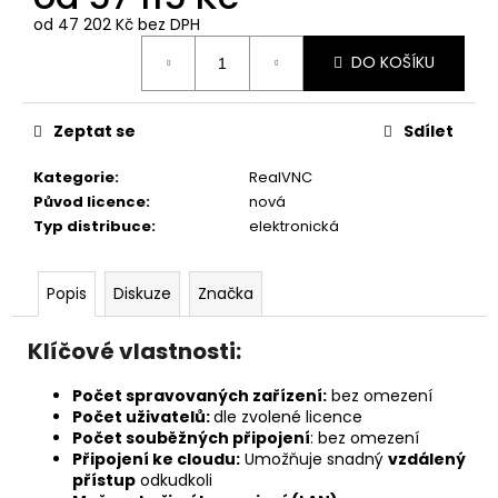
č
u
od
47 202 Kč
bez DPH
Měrná
j
DO KOŠÍKU
cena:
e
m
e
Zeptat se
Sdílet
Kategorie
:
RealVNC
REALVNC
Původ licence
:
nová
CONNECT
Typ distribuce
:
elektronická
BUSINESS
PLUS
-
50
Popis
Diskuze
Značka
ZAŘÍZENÍ,
NEOMEZENÝ
POČET
Klíčové vlastnosti:
UŽIVATELŮ,
1
Počet spravovaných zařízení:
bez omezení
ROK
Počet uživatelů:
dle zvolené licence
5
Počet souběžných připojení
: bez omezení
403
Připojení ke cloudu:
Umožňuje snadný
vzdálený
Kč
přístup
odkudkoli