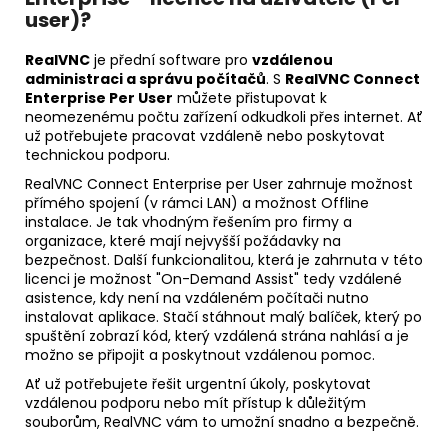
user)?
RealVNC
je přední software pro
vzdálenou
administraci a správu počítačů
. S
RealVNC Connect
Enterprise Per User
můžete přistupovat k
neomezenému počtu zařízení odkudkoli přes internet. Ať
už potřebujete pracovat vzdáleně nebo poskytovat
technickou podporu.
RealVNC Connect Enterprise per User zahrnuje možnost
přímého spojení (v rámci LAN) a možnost Offline
instalace. Je tak vhodným řešením pro firmy a
organizace, které mají nejvyšší požádavky na
bezpečnost. Další funkcionalitou, která je zahrnuta v této
licenci je možnost "On-Demand Assist" tedy vzdálené
asistence, kdy není na vzdáleném počítači nutno
instalovat aplikace. Stačí stáhnout malý balíček, který po
spuštění zobrazí kód, který vzdálená strána nahlásí a je
možno se připojit a poskytnout vzdálenou pomoc.
Ať už potřebujete řešit urgentní úkoly, poskytovat
vzdálenou podporu nebo mít přístup k důležitým
souborům, RealVNC vám to umožní snadno a bezpečně.