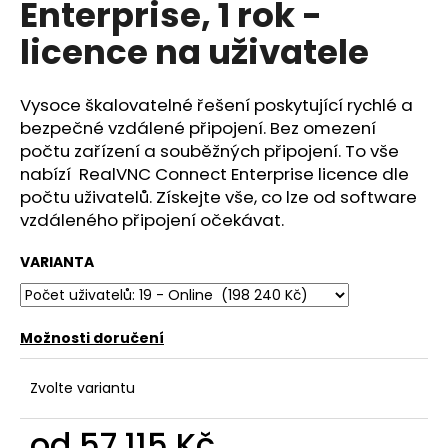
Enterprise, 1 rok -
a
licence na uživatele
j
í
t
Vysoce škalovatelné řešení poskytující rychlé a
?
bezpečné vzdálené připojení. Bez omezení
počtu zařízení a souběžných připojení. To vše
nabízí RealVNC Connect Enterprise licence dle
počtu uživatelů. Získejte vše, co lze od software
vzdáleného připojení očekávat.
HLEDAT
VARIANTA
D
o
Možnosti doručení
p
o
Zvolte variantu
r
u
od
57 115 Kč