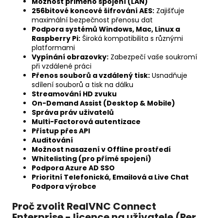
Možnost přimého spojení (LAN)
256bitové koncové šifrování AES:
Zajišťuje
maximální bezpečnost přenosu dat
Podpora systémů Windows, Mac, Linux a
Raspberry Pi:
Široká kompatibilita s různými
platformami
Vypínání obrazovky:
Zabezpečí vaše soukromí
při vzdálené práci
Přenos souborů a vzdálený tisk:
Usnadňuje
sdílení souborů a tisk na dálku
Streamování HD zvuku
On-Demand Assist (Desktop & Mobile)
Správa práv uživatelů
Multi-Factorová autentizace
Přístup přes API
Auditování
Možnost nasazení v Offline prostředí
Whitelisting (pro přímé spojení)
Podpora Azure AD SSO
Prioritní Telefonická, Emailová a Live Chat
Podpora výrobce
Proč zvolit RealVNC Connect
Enterprise - licence na uživatele (Per